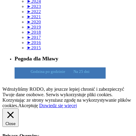
►
2024
►
2023
►
2022
►
2021
►
2020
►
2019
►
2018
►
2017
►
2016
►
2015
Pogoda dla Mławy
Godzina po godzinie
Na 25 dni
Wdrożyliśmy RODO, aby jeszcze lepiej chronić i zabezpieczyć
Twoje dane osobowe. Serwis wykorzystuje pliki cookies.
Korzystając ze strony wyrażasz zgodę na wykorzystywanie plików
cookies.
Akceptuję
Dowiedz się więcej
Close
Privacy Overview