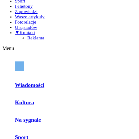
Sport
Felietony
Zapowiedzi
Wasze artykuły
Fotorelacje
U sąsiadów
▼Kontakt
Reklama
Menu
Wiadomości
Kultura
Na sygnale
Sport