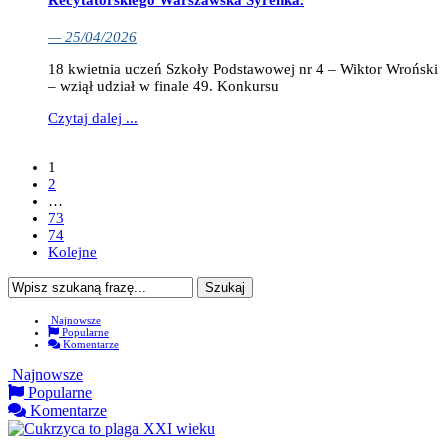
Recytatorskiego Warszawska Syrenka.
— 25/04/2026
18 kwietnia uczeń Szkoły Podstawowej nr 4 – Wiktor Wroński
– wziął udział w finale 49. Konkursu
Czytaj dalej ...
1
2
…
73
74
Kolejne
Najnowsze
Popularne
Komentarze
Najnowsze
Popularne
Komentarze