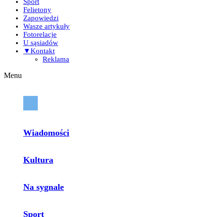
Sport
Felietony
Zapowiedzi
Wasze artykuły
Fotorelacje
U sąsiadów
▼Kontakt
Reklama
Menu
Wiadomości
Kultura
Na sygnale
Sport