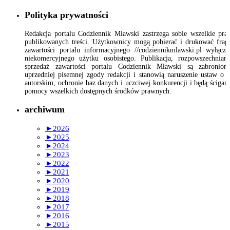
Polityka prywatności
Redakcja portalu Codziennik Mławski zastrzega sobie wszelkie pr
publikowanych treści. Użytkownicy mogą pobierać i drukować fra
zawartości portalu informacyjnego //codziennikmlawski.pl wyłącz
niekomercyjnego użytku osobistego. Publikacja, rozpowszechnian
sprzedaż zawartości portalu Codziennik Mławski są zabronion
uprzedniej pisemnej zgody redakcji i stanowią naruszenie ustaw o 
autorskim, ochronie baz danych i uczciwej konkurencji i będą ścigan
pomocy wszelkich dostępnych środków prawnych.
archiwum
►
2026
►
2025
►
2024
►
2023
►
2022
►
2021
►
2020
►
2019
►
2018
►
2017
►
2016
►
2015