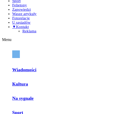
Sport
Felietony
Zapowiedzi
Wasze artykuły
Fotorelacje
U sąsiadów
▼Kontakt
Reklama
Menu
Wiadomości
Kultura
Na sygnale
Sport