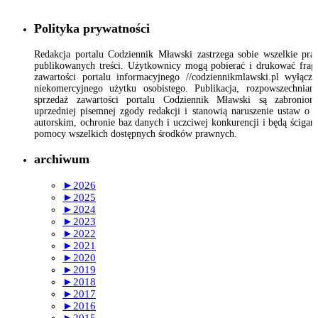
Polityka prywatności
Redakcja portalu Codziennik Mławski zastrzega sobie wszelkie pr
publikowanych treści. Użytkownicy mogą pobierać i drukować fra
zawartości portalu informacyjnego //codziennikmlawski.pl wyłącz
niekomercyjnego użytku osobistego. Publikacja, rozpowszechnian
sprzedaż zawartości portalu Codziennik Mławski są zabronion
uprzedniej pisemnej zgody redakcji i stanowią naruszenie ustaw o 
autorskim, ochronie baz danych i uczciwej konkurencji i będą ścigan
pomocy wszelkich dostępnych środków prawnych.
archiwum
►
2026
►
2025
►
2024
►
2023
►
2022
►
2021
►
2020
►
2019
►
2018
►
2017
►
2016
►
2015