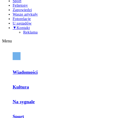
Sport
Felietony
Zapowiedzi
Wasze artykuły
Fotorelacje
U sąsiadów
▼Kontakt
Reklama
Menu
Wiadomości
Kultura
Na sygnale
Sport