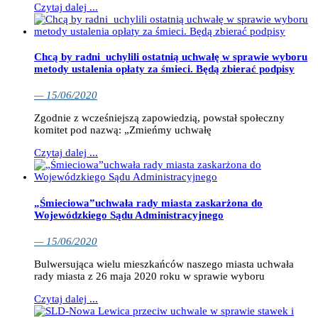
Czytaj dalej ...
Chcą by radni uchylili ostatnią uchwałę w sprawie wyboru
metody ustalenia opłaty za śmieci. Będą zbierać podpisy
— 15/06/2020
Zgodnie z wcześniejszą zapowiedzią, powstał społeczny
komitet pod nazwą: „Zmieńmy uchwałę
Czytaj dalej ...
„Śmieciowa”uchwała rady miasta zaskarżona do
Wojewódzkiego Sądu Administracyjnego
— 15/06/2020
Bulwersująca wielu mieszkańców naszego miasta uchwała
rady miasta z 26 maja 2020 roku w sprawie wyboru
Czytaj dalej ...