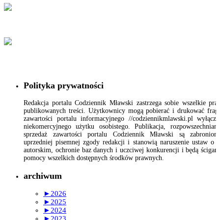
Polityka prywatności
Redakcja portalu Codziennik Mławski zastrzega sobie wszelkie pr
publikowanych treści. Użytkownicy mogą pobierać i drukować fra
zawartości portalu informacyjnego //codziennikmlawski.pl wyłącz
niekomercyjnego użytku osobistego. Publikacja, rozpowszechnian
sprzedaż zawartości portalu Codziennik Mławski są zabronion
uprzedniej pisemnej zgody redakcji i stanowią naruszenie ustaw o 
autorskim, ochronie baz danych i uczciwej konkurencji i będą ścigan
pomocy wszelkich dostępnych środków prawnych.
archiwum
►
2026
►
2025
►
2024
►
2023