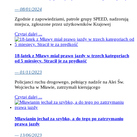
— 08/01/2024
Zgodnie z zapowiedziami, patrole grupy SPEED, nadzorują
miejsca, zgłoszone przez użytkowników Krajowej
Czytaj dalej ...
18-latek z Mławy miał prawo jazdy w trzech kategoriach
od 5 miesięcy. Stracił je za prędkość
— 01/11/2023
Policjanci ruchu drogowego, pełniący nadzór na Alei Św.
Wojciecha w Mławie, zatrzymali kierującego
Czytaj dalej ...
Mławianin jechał za szybko, a do tego po zatrzymaniu
prawa jazdy
— 13/06/2023