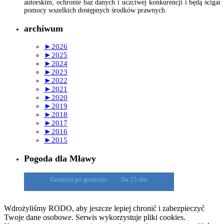
autorskim, ochronie baz danych i uczciwej konkurencji i będą ścigan
pomocy wszelkich dostępnych środków prawnych.
archiwum
►
2026
►
2025
►
2024
►
2023
►
2022
►
2021
►
2020
►
2019
►
2018
►
2017
►
2016
►
2015
Pogoda dla Mławy
Godzina po godzinie
Na 25 dni
Wdrożyliśmy RODO, aby jeszcze lepiej chronić i zabezpieczyć
Twoje dane osobowe. Serwis wykorzystuje pliki cookies.