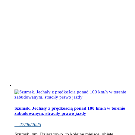
Szumsk. Jechały z prędkością ponad 100 km/h w terenie
zabudowanym, straciły prawo jazdy
— 27/06/2025
Szumsk, gm. Dzierzgowo, to kolejne miejsce, objęte