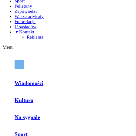
Sport
Felietony
Zapowiedzi
Wasze artykuły
Fotorelacje
U sąsiadów
▼Kontakt
Reklama
Menu
Wiadomości
Kultura
Na sygnale
Sport