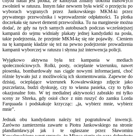
chyba nadal jest plotka, że kandydat zmiany dokona masowych
zwolnień w ratuszu. Innym fake newsem była wieść o przejęciu po
wyborach wygranych przez Jankowskiego MKM-ki przez
prywatnego przewoźnika i wprowadzenie odpłatności. Ta plotka
doczekała się nawet dementi przewoźnika. Tu na marginesie można
dodać, że gdy na tych samych autobusach podczas wcześniejszej
kampanii do sejmu widniały plakaty jednej kandydatki na posła,
takie podejrzenia, że przejmie MKM-kę się nie pojawiły. Cieniem
na tę kampanię kładzie się też na pewno podejrzenie prowadzenia
kampanii wyborczej w ratuszu i słynna już interwencja policji.
Wyjątkowo aktywna była też kampania w mediach
społecznościowych. Rolki, posty, ocieplanie wizerunku, nawet
piosenka, bombardowały nas ciągle nowymi informacjami, choć
różnie bywało już z możliwością ich skomentowania. Zapewne do
dzisiaj, ocieplające wizerunek Kowalewskiego zdjęcie jako
pszczelarza, budzi dyskusję, czy to własna pasieka, czy to tylko
okazjonalne foto. W tej medialnej aktywności zabrakło mi tylko
sceny ze Shreka, gdy osioł chce z nim ruszyć do zamku Lorda
Farquaada i podskakuje krzycząc: „ja, wybierz mnie, wybierz
mnie”.
Jednak obu kandydatom należy też pogratulować inwencji.
Zarówno zamierzenia zawarte u Piotra Jankowskiego na stronie
plandlamlawy.pl jak i te ogłaszane przez Sławomira
Kowalewskiego wnet sprawią, że Mława stanie się oazą dobrobytu