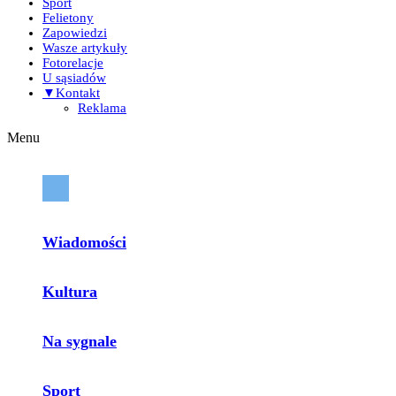
Sport
Felietony
Zapowiedzi
Wasze artykuły
Fotorelacje
U sąsiadów
▼Kontakt
Reklama
Menu
Wiadomości
Kultura
Na sygnale
Sport