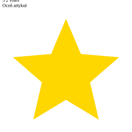
5
2
votes
Oceń artykuł