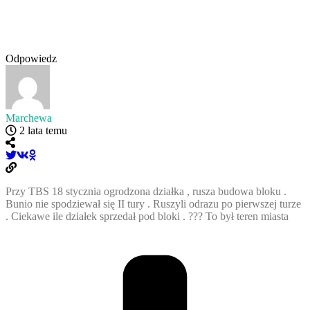
Odpowiedz
Marchewa
2 lata temu
Przy TBS 18 stycznia ogrodzona działka , rusza budowa bloku .
Bunio nie spodziewał się II tury . Ruszyli odrazu po pierwszej turze
. Ciekawe ile działek sprzedał pod bloki . ??? To był teren miasta