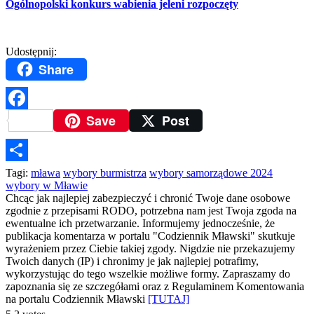
Ogólnopolski konkurs wabienia jeleni rozpoczęty
Udostępnij:
Share
Save
Post
Facebook
Podziel
Tagi:
mława
wybory burmistrza
wybory samorządowe 2024
wybory w Mławie
się
Chcąc jak najlepiej zabezpieczyć i chronić Twoje dane osobowe
zgodnie z przepisami RODO, potrzebna nam jest Twoja zgoda na
ewentualne ich przetwarzanie. Informujemy jednocześnie, że
publikacja komentarza w portalu "Codziennik Mławski" skutkuje
wyrażeniem przez Ciebie takiej zgody. Nigdzie nie przekazujemy
Twoich danych (IP) i chronimy je jak najlepiej potrafimy,
wykorzystując do tego wszelkie możliwe formy. Zapraszamy do
zapoznania się ze szczegółami oraz z Regulaminem Komentowania
na portalu Codziennik Mławski
[TUTAJ]