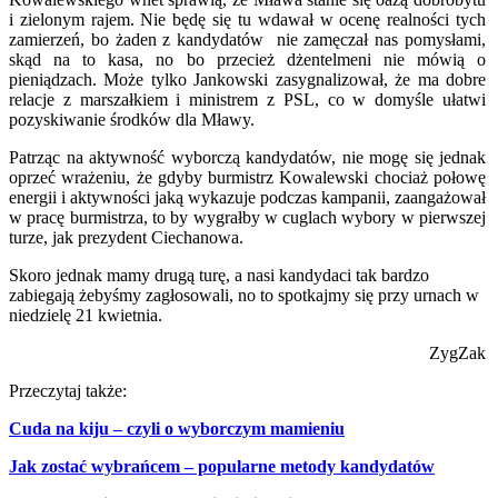
i zielonym rajem. Nie będę się tu wdawał w ocenę realności tych
zamierzeń, bo żaden z kandydatów nie zamęczał nas pomysłami,
skąd na to kasa, no bo przecież dżentelmeni nie mówią o
pieniądzach. Może tylko Jankowski zasygnalizował, że ma dobre
relacje z marszałkiem i ministrem z PSL, co w domyśle ułatwi
pozyskiwanie środków dla Mławy.
Patrząc na aktywność wyborczą kandydatów, nie mogę się jednak
oprzeć wrażeniu, że gdyby burmistrz Kowalewski chociaż połowę
energii i aktywności jaką wykazuje podczas kampanii, zaangażował
w pracę burmistrza, to by wygrałby w cuglach wybory w pierwszej
turze, jak prezydent Ciechanowa.
Skoro jednak mamy drugą turę, a nasi kandydaci tak bardzo
zabiegają żebyśmy zagłosowali, no to spotkajmy się przy urnach w
niedzielę 21 kwietnia.
ZygZak
Przeczytaj także:
Cuda na kiju – czyli o wyborczym mamieniu
Jak zostać wybrańcem – popularne metody kandydatów