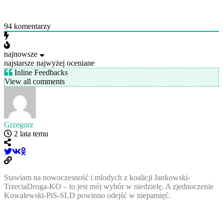
94
komentarzy
najnowsze
najstarsze
najwyżej oceniane
Inline Feedbacks
View all comments
Grzegorz
2 lata temu
Stawiam na nowoczesność i mlodych z koalicji Jankowski-
TrzeciaDroga-KO – to jest mój wybór w niedzielę. A zjednoczenie
Kowalewski-PiS-SLD powinno odejść w niepamięć.