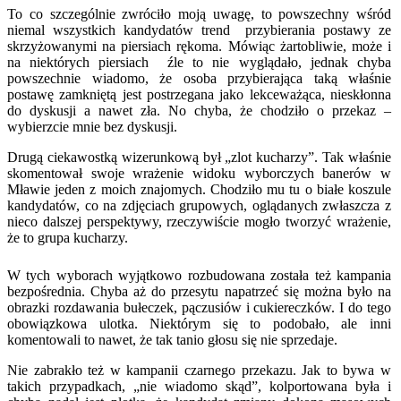
To co szczególnie zwróciło moją uwagę, to powszechny wśród
niemal wszystkich kandydatów trend przybierania postawy ze
skrzyżowanymi na piersiach rękoma. Mówiąc żartobliwie, może i
na niektórych piersiach źle to nie wyglądało, jednak chyba
powszechnie wiadomo, że osoba przybierająca taką właśnie
postawę zamkniętą jest postrzegana jako lekceważąca, nieskłonna
do dyskusji a nawet zła. No chyba, że chodziło o przekaz –
wybierzcie mnie bez dyskusji.
Drugą ciekawostką wizerunkową był „zlot kucharzy”. Tak właśnie
skomentował swoje wrażenie widoku wyborczych banerów w
Mławie jeden z moich znajomych. Chodziło mu tu o białe koszule
kandydatów, co na zdjęciach grupowych, oglądanych zwłaszcza z
nieco dalszej perspektywy, rzeczywiście mogło tworzyć wrażenie,
że to grupa kucharzy.
W tych wyborach wyjątkowo rozbudowana została też kampania
bezpośrednia. Chyba aż do przesytu napatrzeć się można było na
obrazki rozdawania bułeczek, pączusiów i cukiereczków. I do tego
obowiązkowa ulotka. Niektórym się to podobało, ale inni
komentowali to nawet, że tak tanio głosu się nie sprzedaje.
Nie zabrakło też w kampanii czarnego przekazu. Jak to bywa w
takich przypadkach, „nie wiadomo skąd”, kolportowana była i