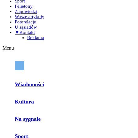
Sport
Felietony
Zapowiedzi
Wasze artykuły
Fotorelacje
U sąsiadów
▼Kontakt
Reklama
Menu
Wiadomości
Kultura
Na sygnale
Sport