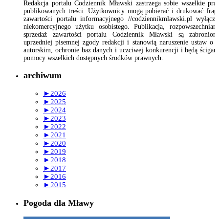
Redakcja portalu Codziennik Mławski zastrzega sobie wszelkie pr
publikowanych treści. Użytkownicy mogą pobierać i drukować fra
zawartości portalu informacyjnego //codziennikmlawski.pl wyłącz
niekomercyjnego użytku osobistego. Publikacja, rozpowszechnian
sprzedaż zawartości portalu Codziennik Mławski są zabronion
uprzedniej pisemnej zgody redakcji i stanowią naruszenie ustaw o 
autorskim, ochronie baz danych i uczciwej konkurencji i będą ścigan
pomocy wszelkich dostępnych środków prawnych.
archiwum
►
2026
►
2025
►
2024
►
2023
►
2022
►
2021
►
2020
►
2019
►
2018
►
2017
►
2016
►
2015
Pogoda dla Mławy