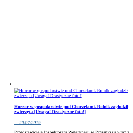
Horror w gospodarstwie pod Chorzelami. Rolnik zagłodził
zwierzęta [Uwaga! Drastyczne foto!]
— 20/07/2019
Przedstawiciele Inspektoratu Weterynarii w Przasnyszu wraz z