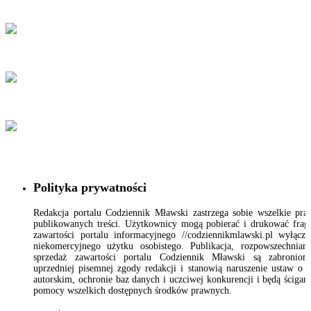
Polityka prywatności
Redakcja portalu Codziennik Mławski zastrzega sobie wszelkie pr
publikowanych treści. Użytkownicy mogą pobierać i drukować fra
zawartości portalu informacyjnego //codziennikmlawski.pl wyłącz
niekomercyjnego użytku osobistego. Publikacja, rozpowszechnian
sprzedaż zawartości portalu Codziennik Mławski są zabronion
uprzedniej pisemnej zgody redakcji i stanowią naruszenie ustaw o 
autorskim, ochronie baz danych i uczciwej konkurencji i będą ścigan
pomocy wszelkich dostępnych środków prawnych.