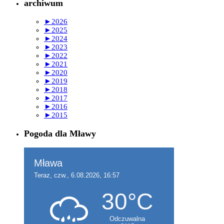
archiwum
►
2026
►
2025
►
2024
►
2023
►
2022
►
2021
►
2020
►
2019
►
2018
►
2017
►
2016
►
2015
Pogoda dla Mławy