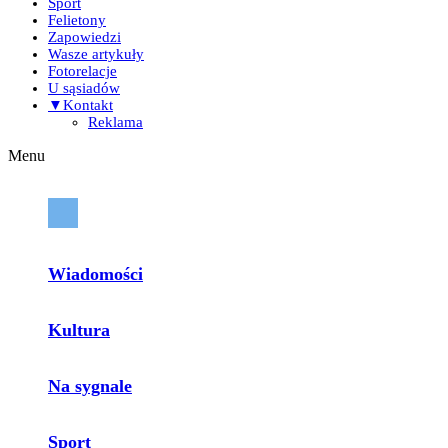
Sport
Felietony
Zapowiedzi
Wasze artykuły
Fotorelacje
U sąsiadów
▼Kontakt
Reklama
Menu
Wiadomości
Kultura
Na sygnale
Sport