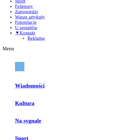
Sport
Felietony
Zapowiedzi
Wasze artykuły
Fotorelacje
U sąsiadów
▼Kontakt
Reklama
Menu
Wiadomości
Kultura
Na sygnale
Sport