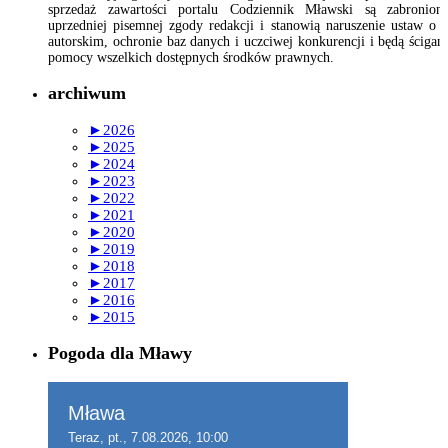
sprzedaż zawartości portalu Codziennik Mławski są zabronion
uprzedniej pisemnej zgody redakcji i stanowią naruszenie ustaw o 
autorskim, ochronie baz danych i uczciwej konkurencji i będą ścigan
pomocy wszelkich dostępnych środków prawnych.
archiwum
►
2026
►
2025
►
2024
►
2023
►
2022
►
2021
►
2020
►
2019
►
2018
►
2017
►
2016
►
2015
Pogoda dla Mławy