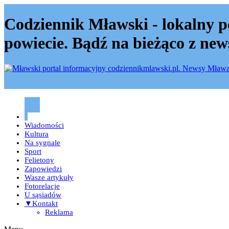
Codziennik Mławski - lokalny p
powiecie. Bądź na bieżąco z new
Codziennik mławski – Mława
Wiadomości
Kultura
Na sygnale
Sport
Felietony
Zapowiedzi
Wasze artykuły
Fotorelacje
U sąsiadów
▼Kontakt
Reklama