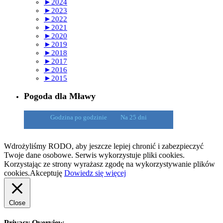
►
2024
►
2023
►
2022
►
2021
►
2020
►
2019
►
2018
►
2017
►
2016
►
2015
Pogoda dla Mławy
Godzina po godzinie
Na 25 dni
Wdrożyliśmy RODO, aby jeszcze lepiej chronić i zabezpieczyć
Twoje dane osobowe. Serwis wykorzystuje pliki cookies.
Korzystając ze strony wyrażasz zgodę na wykorzystywanie plików
cookies.
Akceptuję
Dowiedz się więcej
Close
Privacy Overview