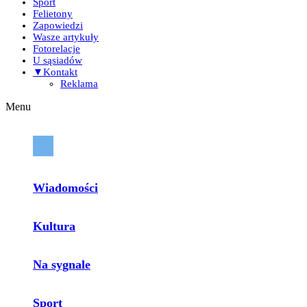
Sport
Felietony
Zapowiedzi
Wasze artykuły
Fotorelacje
U sąsiadów
▼Kontakt
Reklama
Menu
Wiadomości
Kultura
Na sygnale
Sport