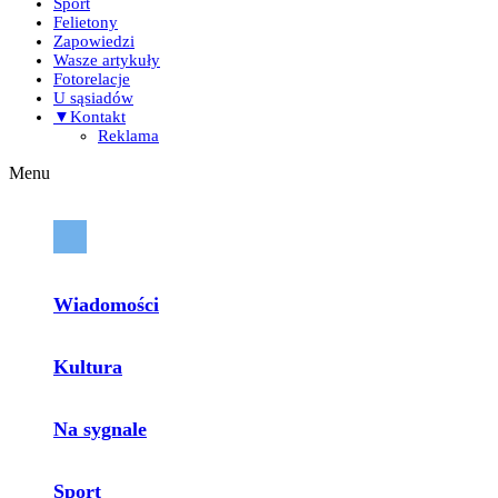
Sport
Felietony
Zapowiedzi
Wasze artykuły
Fotorelacje
U sąsiadów
▼Kontakt
Reklama
Menu
Wiadomości
Kultura
Na sygnale
Sport