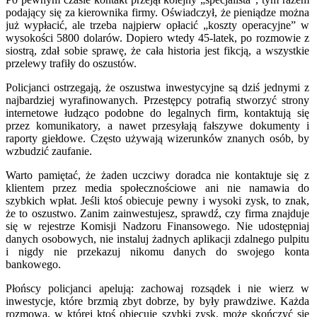
podający się za kierownika firmy. Oświadczył, że pieniądze można
już wypłacić, ale trzeba najpierw opłacić „koszty operacyjne” w
wysokości 5800 dolarów. Dopiero wtedy 45-latek, po rozmowie z
siostrą, zdał sobie sprawę, że cała historia jest fikcją, a wszystkie
przelewy trafiły do oszustów.
Policjanci ostrzegają, że oszustwa inwestycyjne są dziś jednymi z
najbardziej wyrafinowanych. Przestępcy potrafią stworzyć strony
internetowe łudząco podobne do legalnych firm, kontaktują się
przez komunikatory, a nawet przesyłają fałszywe dokumenty i
raporty giełdowe. Często używają wizerunków znanych osób, by
wzbudzić zaufanie.
Warto pamiętać, że żaden uczciwy doradca nie kontaktuje się z
klientem przez media społecznościowe ani nie namawia do
szybkich wpłat. Jeśli ktoś obiecuje pewny i wysoki zysk, to znak,
że to oszustwo. Zanim zainwestujesz, sprawdź, czy firma znajduje
się w rejestrze Komisji Nadzoru Finansowego. Nie udostępniaj
danych osobowych, nie instaluj żadnych aplikacji zdalnego pulpitu
i nigdy nie przekazuj nikomu danych do swojego konta
bankowego.
Płońscy policjanci apelują: zachowaj rozsądek i nie wierz w
inwestycje, które brzmią zbyt dobrze, by były prawdziwe. Każda
rozmowa, w której ktoś obiecuje szybki zysk, może skończyć się