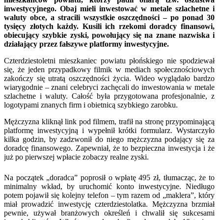
inwestycyjnego. Obaj mieli inwestować w metale szlachetne i
waluty obce, a stracili wszystkie oszczędności – po ponad 30
tysięcy złotych każdy. Kusili ich rzekomi doradcy finansowi,
obiecujący szybkie zyski, powołujący się na znane nazwiska i
działający przez fałszywe platformy inwestycyjne.
Czterdziestoletni mieszkaniec powiatu płońskiego nie spodziewał
się, że jeden przypadkowy filmik w mediach społecznościowych
zakończy się utratą oszczędności życia. Wideo wyglądało bardzo
wiarygodnie – znani celebryci zachęcali do inwestowania w metale
szlachetne i waluty. Całość była przygotowana profesjonalnie, z
logotypami znanych firm i obietnicą szybkiego zarobku.
Mężczyzna kliknął link pod filmem, trafił na stronę przypominającą
platformę inwestycyjną i wypełnił krótki formularz. Wystarczyło
kilka godzin, by zadzwonił do niego mężczyzna podający się za
doradcę finansowego. Zapewniał, że to bezpieczna inwestycja i że
już po pierwszej wpłacie zobaczy realne zyski.
Na początek „doradca” poprosił o wpłatę 495 zł, tłumacząc, że to
minimalny wkład, by uruchomić konto inwestycyjne. Niedługo
potem pojawił się kolejny telefon – tym razem od „maklera”, który
miał prowadzić inwestycję czterdziestolatka. Mężczyzna brzmiał
pewnie, używał branżowych określeń i chwalił się sukcesami