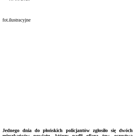
fot.ilustracyjne
Jednego dnia do płońskich policjantów zgłosiło się dwóch
mieszkańców powiatu, którzy padli ofiarą tzw. oszustwa