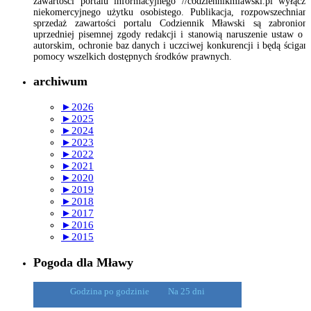
zawartości portalu informacyjnego //codziennikmlawski.pl wyłącz
niekomercyjnego użytku osobistego. Publikacja, rozpowszechnian
sprzedaż zawartości portalu Codziennik Mławski są zabronion
uprzedniej pisemnej zgody redakcji i stanowią naruszenie ustaw o 
autorskim, ochronie baz danych i uczciwej konkurencji i będą ścigan
pomocy wszelkich dostępnych środków prawnych.
archiwum
►
2026
►
2025
►
2024
►
2023
►
2022
►
2021
►
2020
►
2019
►
2018
►
2017
►
2016
►
2015
Pogoda dla Mławy
Godzina po godzinie
Na 25 dni