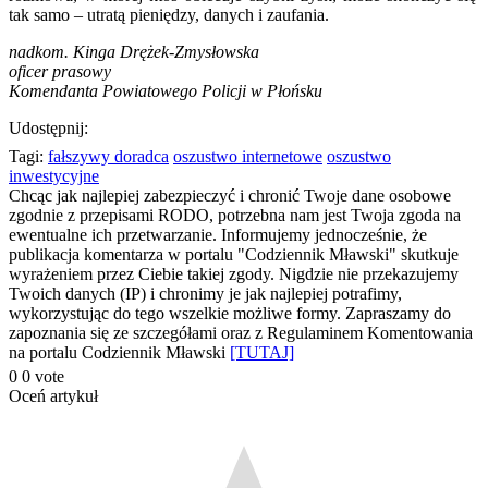
tak samo – utratą pieniędzy, danych i zaufania.
nadkom. Kinga Drężek-Zmysłowska
oficer prasowy
Komendanta Powiatowego Policji w Płońsku
Udostępnij:
Tagi:
fałszywy doradca
oszustwo internetowe
oszustwo
inwestycyjne
Chcąc jak najlepiej zabezpieczyć i chronić Twoje dane osobowe
zgodnie z przepisami RODO, potrzebna nam jest Twoja zgoda na
ewentualne ich przetwarzanie. Informujemy jednocześnie, że
publikacja komentarza w portalu "Codziennik Mławski" skutkuje
wyrażeniem przez Ciebie takiej zgody. Nigdzie nie przekazujemy
Twoich danych (IP) i chronimy je jak najlepiej potrafimy,
wykorzystując do tego wszelkie możliwe formy. Zapraszamy do
zapoznania się ze szczegółami oraz z Regulaminem Komentowania
na portalu Codziennik Mławski
[TUTAJ]
0
0
vote
Oceń artykuł