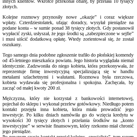
innych klientów. Wkrótce przekonał ofiarę, by przelała 10 tysięcy
złotych.
Kolejne rozmowy przynosiły nowe „okazje” i coraz większe
wpłaty. Czterdziestolatek, ufając doradcy, wysyłał pieniądze na
podane konta – w sumie ponad 38 tysięcy złotych. Gdy postanowił
wypłacić zyski, usłyszał, że jego środki są „zabezpieczone w sejfie”
i musi uiścić dodatkową opłatę. Wtedy zorientował się, że został
oszukany.
Tego samego dnia podobne zgłoszenie trafiło do płońskiej komendy
od 45-letniego mieszkańca powiatu. Jego historia wyglądała niemal
identycznie. Zadzwoniła do niego kobieta, która przekonywała, że
reprezentuje firmę inwestycyjną specjalizującą się w handlu
metalami szlachetnymi i walutami. Rozmowa była rzeczowa,
kobieta wydawała się profesjonalna i spokojna. Zachęcała, by
zacząć od małej kwoty 200 zł.
Mężczyzna, który nie korzystał z bankowości internetowej,
pojechał do sklepu i wykonał przelew gotówkowy. Niedługo potem
kontakt przejęła inna kobieta, która miała prowadzić jego
inwestycje. Po kilku dniach namówiła go do wzięcia kredytu w
wysokości 30 tysięcy złotych i przelania środków na „konto
inwestycyjne” w serwisie finansowym, który rzekomo miał chronić
jego pieniądze.
Po pewnym czasie kontakt przejął kolejny „specjalista”, tym razem