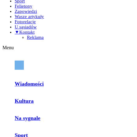
Sport
Felietony
Zapowiedzi
Wasze artykuły
Fotorelacje
U sąsiadów
▼Kontakt
Reklama
Menu
Wiadomości
Kultura
Na sygnale
Sport