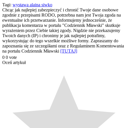
Podziel
Tagi:
wystawa alaina siwko
Chcąc jak najlepiej zabezpieczyć i chronić Twoje dane osobowe
się
zgodnie z przepisami RODO, potrzebna nam jest Twoja zgoda na
ewentualne ich przetwarzanie. Informujemy jednocześnie, że
publikacja komentarza w portalu "Codziennik Mławski" skutkuje
wyrażeniem przez Ciebie takiej zgody. Nigdzie nie przekazujemy
Twoich danych (IP) i chronimy je jak najlepiej potrafimy,
wykorzystując do tego wszelkie możliwe formy. Zapraszamy do
zapoznania się ze szczegółami oraz z Regulaminem Komentowania
na portalu Codziennik Mławski
[TUTAJ]
0
0
vote
Oceń artykuł