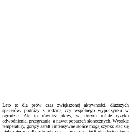
Lato to dla psów czas zwiększonej aktywności, dłuższych
spacerów, podróży z rodziną czy wspólnego wypoczynku w
ogrodzie. Ale to również okres, w którym rośnie ryzyko
odwodnienia, przegrzania, a nawet poparzeń słonecznych. Wysokie
temperatury, gorący asfalt i intensywne słońce mogą szybko stać się
niebezpieczne dla zdrowia psa – zwłaszcza jeśli nie dostosujemy