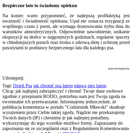
Bezpieczne lato to świadomy opiekun
Na koniec warto przypomnieć, że najlepszą profilaktyką jest
uważność i świadomość opiekuna. Upał nie oznacza rezygnacji ze
wspólnego czasu z psem, ale wymaga dostosowania trybu dnia do
warunków atmosferycznych. Odpowiednie nawodnienie, unikanie
ekspozycji na słońce w najgorętszych godzinach, regularne spacery
w chłodniejszych porach oraz troska o zdrową dietę i ochronę przed
pasożytami to podstawy bezpiecznego lata dla każdego psa.
mat.zewnętrzny
Udostępnij:
Tagi:
Dzień Psa
jak chronić psa latem
mława
pies latem
Chcąc jak najlepiej zabezpieczyć i chronić Twoje dane osobowe
zgodnie z przepisami RODO, potrzebna nam jest Twoja zgoda na
ewentualne ich przetwarzanie. Informujemy jednocześnie, że
publikacja komentarza w portalu "Codziennik Mławski" skutkuje
wyrażeniem przez Ciebie takiej zgody. Nigdzie nie przekazujemy
Twoich danych (IP) i chronimy je jak najlepiej potrafimy,
wykorzystując do tego wszelkie możliwe formy. Zapraszamy do
zapoznania się ze szczegółami oraz z Regulaminem Komentowania