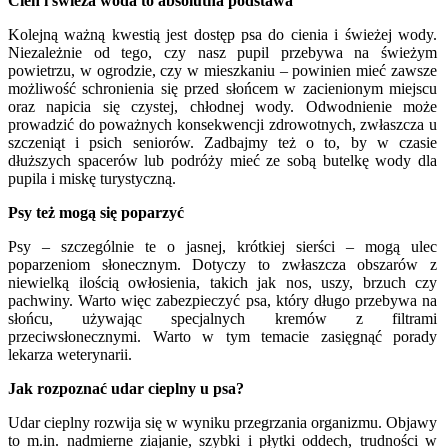
Cień i świeża woda to absolutna podstawa
Kolejną ważną kwestią jest dostęp psa do cienia i świeżej wody.
Niezależnie od tego, czy nasz pupil przebywa na świeżym
powietrzu, w ogrodzie, czy w mieszkaniu – powinien mieć zawsze
możliwość schronienia się przed słońcem w zacienionym miejscu
oraz napicia się czystej, chłodnej wody. Odwodnienie może
prowadzić do poważnych konsekwencji zdrowotnych, zwłaszcza u
szczeniąt i psich seniorów. Zadbajmy też o to, by w czasie
dłuższych spacerów lub podróży mieć ze sobą butelkę wody dla
pupila i miskę turystyczną.
Psy też mogą się poparzyć
Psy – szczególnie te o jasnej, krótkiej sierści – mogą ulec
poparzeniom słonecznym. Dotyczy to zwłaszcza obszarów z
niewielką ilością owłosienia, takich jak nos, uszy, brzuch czy
pachwiny. Warto więc zabezpieczyć psa, który długo przebywa na
słońcu, używając specjalnych kremów z filtrami
przeciwsłonecznymi. Warto w tym temacie zasięgnąć porady
lekarza weterynarii.
Jak rozpoznać udar cieplny u psa?
Udar cieplny rozwija się w wyniku przegrzania organizmu. Objawy
to m.in. nadmierne ziajanie, szybki i płytki oddech, trudności w