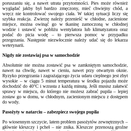
poruszaniu się, a nawet utrata przytomności. Pies może również
wyglądać jakby był bardzo zmęczony, mieć chwiejny chód, a
wręcz nie kontrolować swojego ciała. W takiej sytuacji liczy się
szybka reakcja. Zwierzę należy przenieść w chłodne, zacienione
miejsce, można owinąć go w tkaninę zamoczoną w chłodnej
wodzie i ustawić w pobliżu wentylatora lub klimatyzatora oraz
podać do picia wodę – to pierwsza pomoc w przypadku
przegrzania. Następnie niezwłocznie należy udać się do lekarza
weterynarii.
Nigdy nie zostawiaj psa w samochodzie
Absolutnie nie można zostawić psa w zamkniętym samochodzie,
nawet na chwilę, nawet w cieniu, nawet przy otwartym oknie.
Ryzyko przegrzania i zagrażającego życia udaru cieplnego jest zbyt
wysokie – w ciągu 5 minut temperatura w środku pojazdu może
dochodzić do 40°C i wzrasta z każdą minutą. Jeśli musisz załatwić
sprawy w miejscu, do którego nie możesz zabrać pupila – lepiej
zostaw go w domu, w chłodnym, zacienionym miejscu z dostępem
do wody.
Pasożyty w natarciu – zabezpiecz swojego pupila
Po wiosennym szczycie, latem problem pasożytów zewnętrznych –
głównie kleszczy i pcheł – nie znika. Kleszcze przenoszą groźne