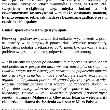
codziennej rutyny do letnich warunków.
1 lipca, w Dzień Psa,
świętujemy wyjątkową więź między ludźmi a ich
czworonożnymi towarzyszami – to także doskonały moment,
by przypomnieć sobie, jak mądrze i bezpiecznie zadbać o psa w
czasie letnich upałów.
Unikaj spacerów w największym upale
Pierwszą i podstawową zasadą jest unikanie wychodzenia z psem
na spacery w najgorętszych porach dnia. Wysokie temperatury,
które latem potrafią przekraczać 30°C mogą być przyczyną wielu
problemów, jeśli nie zadbamy odpowiednio o czworonoga.
–
Jeśli idziemy na spacer po chodniku, to temperatura około 20 cm
nad podłożem w gorące dni może wynosić nawet plus 60 stopni, w
związku z czym nasze zwierzę jest narażone na poparzenia opuszek
łap oraz skóry brzucha, a także zwiększa się ryzyko przegrzania
organizmu. Optymalną porą na aktywność fizyczną z psem są więc
wczesne godziny poranne oraz wieczór, po zachodzie słońca. W
ciągu dnia należy wówczas ograniczyć spacery do minimum,
wychodząc jedynie w celu załatwienia potrzeb fizjologicznych
pupila
–
tłumaczy Małgorzata Głowacka, lekarka weterynarii i
ekspertka naukowa ds. żywienia zwierząt w Mars Polska.