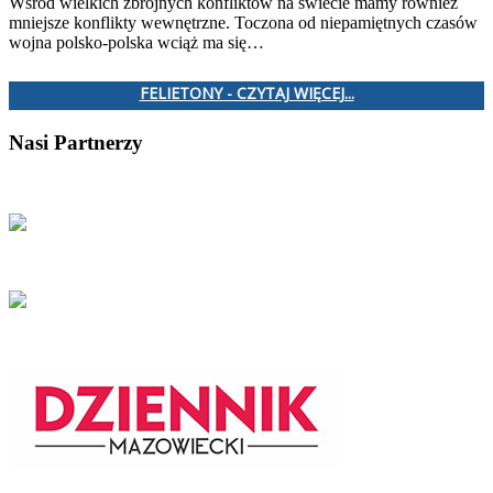
Wśród wielkich zbrojnych konfliktów na świecie mamy również
mniejsze konflikty wewnętrzne. Toczona od niepamiętnych czasów
wojna polsko-polska wciąż ma się…
FELIETONY - CZYTAJ WIĘCEJ...
Nasi Partnerzy