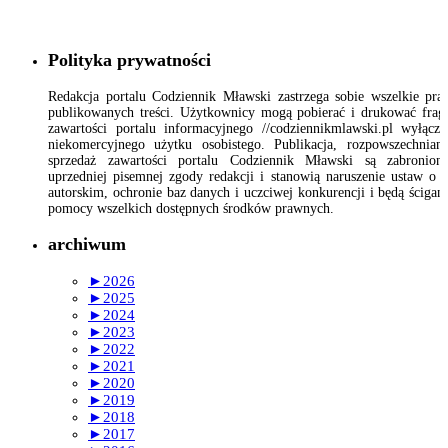
Polityka prywatności
Redakcja portalu Codziennik Mławski zastrzega sobie wszelkie pr
publikowanych treści. Użytkownicy mogą pobierać i drukować fra
zawartości portalu informacyjnego //codziennikmlawski.pl wyłącz
niekomercyjnego użytku osobistego. Publikacja, rozpowszechnian
sprzedaż zawartości portalu Codziennik Mławski są zabronion
uprzedniej pisemnej zgody redakcji i stanowią naruszenie ustaw o 
autorskim, ochronie baz danych i uczciwej konkurencji i będą ścigan
pomocy wszelkich dostępnych środków prawnych.
archiwum
►
2026
►
2025
►
2024
►
2023
►
2022
►
2021
►
2020
►
2019
►
2018
►
2017