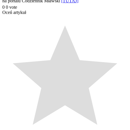
na portalu Codziennik Mławski
[TUTAJ]
0
0
vote
Oceń artykuł