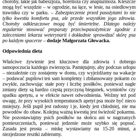
choroby, takie jak babeszjoza, borelioza czy anaplazmoza. Kleszcze
mogą być wszędzie – w ogrodzie, na łące, w lesie, na osiedlowym
trawniku czy w parku. –
Zabezpieczenie przed pasożytami to nie
tylko kwestia komfortu psa, ale przede wszystkim jego zdrowia.
Choroby odkleszczowe mogą być śmiertelne. Dlatego należy
regularnie stosować preparaty przeciwpasożytnicze zgodnie z
zaleceniami lekarza weterynarii i dokładnie sprawdzać skórę psa
po każdym spacerze
–
dodaje Małgorzata Głowacka.
Odpowiednia dieta
Właściwe żywienie jest kluczowe dla zdrowia i dobrego
samopoczucia każdego zwierzęcia. Pamiętajmy, aby podczas urlopu
– niezależnie czy zostajemy w domu, czy wyjeżdżamy na wakacje
– podawać pupilowi ten sam kompletny i zbilansowany pokarm co
zwykle, zachowując stałe pory i liczbę posiłków, ponieważ nagłe
zmiany diety są bardzo częstą przyczyną biegunek, wymiotów czy
spadku apetytu, a w efekcie nawet odwodnienia. Weźmy też pod
uwagę, że przy wysokich temperaturach apetyt psa może być nieco
mniejszy. Jeśli pupil jest radosny i je, kiedy jest chłodniej, nie ma
powodów do obaw. Kolejną ważną kwestią jest świeżość pokarmu.
Nie pozostawiajmy psich posiłków na słońcu ani w nagrzanych
pomieszczeniach, ponieważ jedzenie może szybko się popsuć.
Zasada jest prosta – miskę wystawiamy na 15-20 minut, a
niezjedzone resztki zabieramy.