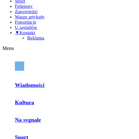
Sport
Felietony
Zapowiedzi
Wasze artykuły
Fotorelacje
U sąsiadów
▼Kontakt
Reklama
Menu
Wiadomości
Kultura
Na sygnale
Sport