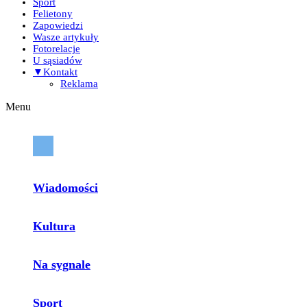
Sport
Felietony
Zapowiedzi
Wasze artykuły
Fotorelacje
U sąsiadów
▼Kontakt
Reklama
Menu
Wiadomości
Kultura
Na sygnale
Sport