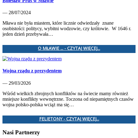
Bolesław Prus w Mławie
— 28/07/2024
Mława nie była miastem, które licznie odwiedzały znane
osobistości: politycy, wybitni wodzowie, czy królowie. W 1646 r.
jeden dzień przebywała…
O MŁAWIE ... - CZYTAJ WIĘCEJ...
Wojna rządu z prezydentem
— 29/03/2026
Wśród wielkich zbrojnych konfliktów na świecie mamy również
mniejsze konflikty wewnętrzne. Toczona od niepamiętnych czasów
wojna polsko-polska wciąż ma się…
FELIETONY - CZYTAJ WIĘCEJ...
Nasi Partnerzy