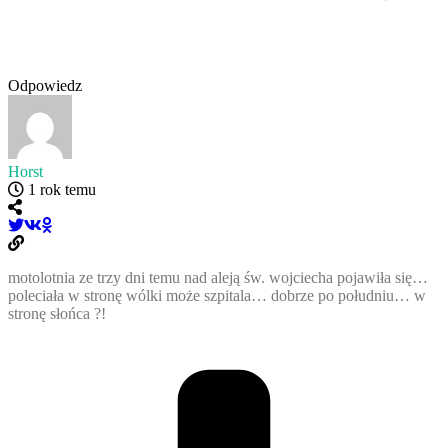
Odpowiedz
Horst
1 rok temu
motolotnia ze trzy dni temu nad aleją św. wojciecha pojawiła się…
poleciała w stronę wólki może szpitala… dobrze po południu… w
stronę słońca ?!