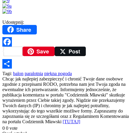
Udostępnij:
Share
Save
Post
Facebook
Podziel
Tagi:
balon
paralotnia
piękna pogoda
Chcąc jak najlepiej zabezpieczyć i chronić Twoje dane osobowe
się
zgodnie z przepisami RODO, potrzebna nam jest Twoja zgoda na
ewentualne ich przetwarzanie. Informujemy jednocześnie, że
publikacja komentarza w portalu "Codziennik Mławski" skutkuje
wyrażeniem przez Ciebie takiej zgody. Nigdzie nie przekazujemy
Twoich danych (IP) i chronimy je jak najlepiej potrafimy,
wykorzystując do tego wszelkie możliwe formy. Zapraszamy do
zapoznania się ze szczegółami oraz z Regulaminem Komentowania
na portalu Codziennik Mławski
[TUTAJ]
0
0
vote