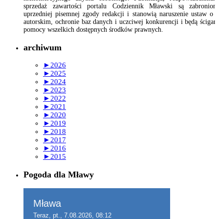
sprzedaż zawartości portalu Codziennik Mławski są zabronion
uprzedniej pisemnej zgody redakcji i stanowią naruszenie ustaw o 
autorskim, ochronie baz danych i uczciwej konkurencji i będą ścigan
pomocy wszelkich dostępnych środków prawnych.
archiwum
►
2026
►
2025
►
2024
►
2023
►
2022
►
2021
►
2020
►
2019
►
2018
►
2017
►
2016
►
2015
Pogoda dla Mławy