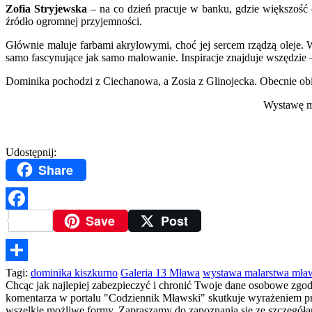
Zofia Stryjewska
– na co dzień pracuje w banku, gdzie większość 
źródło ogromnej przyjemności.
Głównie maluje farbami akrylowymi, choć jej sercem rządzą oleje. 
samo fascynujące jak samo malowanie. Inspiracje znajduje wszędzie –
Dominika pochodzi z Ciechanowa, a Zosia z Glinojecka. Obecnie ob
Wystawę mo
Udostępnij:
Share
Save
Post
Facebook
Podziel
Tagi:
dominika kiszkurno
Galeria 13 Mława
wystawa malarstwa mła
Chcąc jak najlepiej zabezpieczyć i chronić Twoje dane osobowe zgo
się
komentarza w portalu "Codziennik Mławski" skutkuje wyrażeniem prze
wszelkie możliwe formy. Zapraszamy do zapoznania się ze szczegó