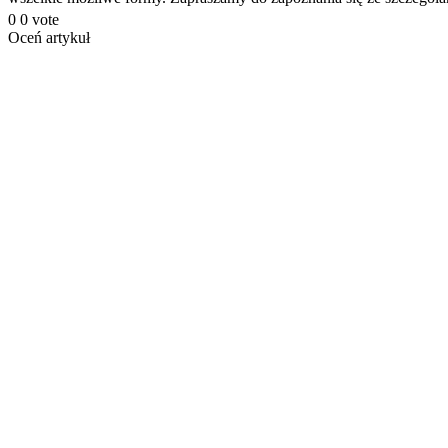
0
0
vote
Oceń artykuł