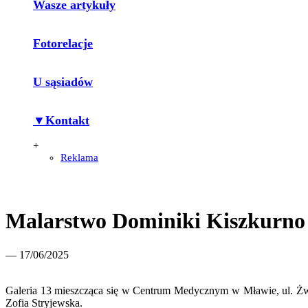
Wasze artykuły
Fotorelacje
U sąsiadów
▼Kontakt
+
Reklama
Malarstwo Dominiki Kiszkurno i
— 17/06/2025
Galeria 13 mieszcząca się w Centrum Medycznym w Mławie, ul. Żwir
Zofia Stryjewska.