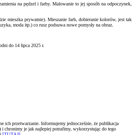
amienia na pędzel i farby. Malowanie to jej sposób na odpoczynek,
e mieszka prywatnie). Mieszanie farb, dobieranie kolorów, jest tak
 muzyka, moda itp.) co rusz podsuwa nowe pomysły na obraz.
ni do 14 lipca 2025 r.
e ich przetwarzanie. Informujemy jednocześnie, że publikacja
 chronimy je jak najlepiej potrafimy, wykorzystując do tego
ki
[TUTAJ]