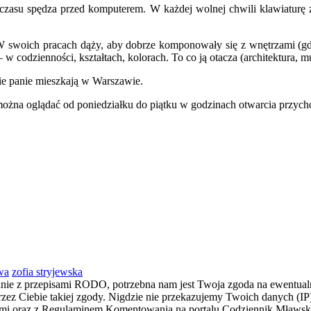
czasu spędza przed komputerem. W każdej wolnej chwili klawiaturę z
W swoich pracach dąży, aby dobrze komponowały się z wnętrzami (gdzi
 w codzienności, kształtach, kolorach. To co ją otacza (architektura,
ie panie mieszkają w Warszawie.
żna oglądać od poniedziałku do piątku w godzinach otwarcia przychod
wa
zofia stryjewska
dnie z przepisami RODO, potrzebna nam jest Twoja zgoda na ewentualn
z Ciebie takiej zgody. Nigdzie nie przekazujemy Twoich danych (IP) i
łami oraz z Regulaminem Komentowania na portalu Codziennik Mławs