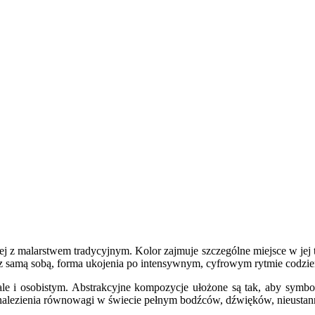
onej z malarstwem tradycyjnym. Kolor zajmuje szczególne miejsce w jej 
g z samą sobą, forma ukojenia po intensywnym, cyfrowym rytmie codzien
 ale i osobistym. Abstrakcyjne kompozycje ułożone są tak, aby symb
a znalezienia równowagi w świecie pełnym bodźców, dźwięków, nieustan