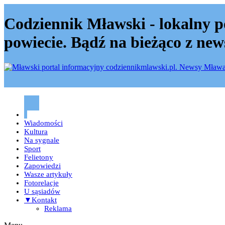
Codziennik Mławski - lokalny p
powiecie. Bądź na bieżąco z new
Codziennik mławski – Mława
Wiadomości
Kultura
Na sygnale
Sport
Felietony
Zapowiedzi
Wasze artykuły
Fotorelacje
U sąsiadów
▼Kontakt
Reklama