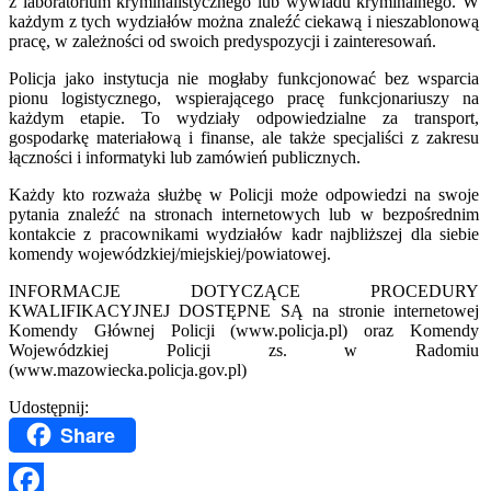
z laboratorium kryminalistycznego lub wywiadu kryminalnego. W
każdym z tych wydziałów można znaleźć ciekawą i nieszablonową
pracę, w zależności od swoich predyspozycji i zainteresowań.
Policja jako instytucja nie mogłaby funkcjonować bez wsparcia
pionu logistycznego, wspierającego pracę funkcjonariuszy na
każdym etapie. To wydziały odpowiedzialne za transport,
gospodarkę materiałową i finanse, ale także specjaliści z zakresu
łączności i informatyki lub zamówień publicznych.
Każdy kto rozważa służbę w Policji może odpowiedzi na swoje
pytania znaleźć na stronach internetowych lub w bezpośrednim
kontakcie z pracownikami wydziałów kadr najbliższej dla siebie
komendy wojewódzkiej/miejskiej/powiatowej.
INFORMACJE DOTYCZĄCE PROCEDURY
KWALIFIKACYJNEJ DOSTĘPNE SĄ na stronie internetowej
Komendy Głównej Policji (www.policja.pl) oraz Komendy
Wojewódzkiej Policji zs. w Radomiu
(www.mazowiecka.policja.gov.pl)
Udostępnij:
Share