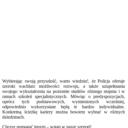
Wybierając swoją przyszłość, warto wiedzieć, że Policja oferuje
szeroki wachlarz możliwości rozwoju, a także uzupełniania
swojego wykształcenia na poziomie studiów różnego stopnia i w
ramach szkoleń specjalistycznych. Mówiąc o predyspozycjach,
oprócz tych podstawowych, wymienionych wcześniej,
odpowiednio wykorzystane będą te bardzo indywidualne.
Konkretną ścieżkę kariery można bowiem wybrać w różnych
dziedzinach.
Chcesz pomagać innym – wstąp w nasze szeregi!