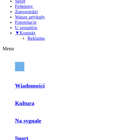
Sport
Felietony
Zapowiedzi
Wasze artykuły
Fotorelacje
U sąsiadów
▼Kontakt
Reklama
Menu
Wiadomości
Kultura
Na sygnale
Sport