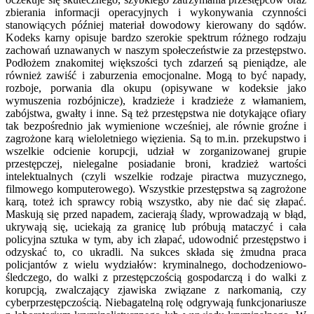
zbierania informacji operacyjnych i wykonywania czynności
stanowiących później materiał dowodowy kierowany do sądów.
Kodeks karny opisuje bardzo szerokie spektrum różnego rodzaju
zachowań uznawanych w naszym społeczeństwie za przestępstwo.
Podłożem znakomitej większości tych zdarzeń są pieniądze, ale
również zawiść i zaburzenia emocjonalne. Mogą to być napady,
rozboje, porwania dla okupu (opisywane w kodeksie jako
wymuszenia rozbójnicze), kradzieże i kradzieże z włamaniem,
zabójstwa, gwałty i inne. Są też przestępstwa nie dotykające ofiary
tak bezpośrednio jak wymienione wcześniej, ale równie groźne i
zagrożone karą wieloletniego więzienia. Są to m.in. przekupstwo i
wszelkie odcienie korupcji, udział w zorganizowanej grupie
przestępczej, nielegalne posiadanie broni, kradzież wartości
intelektualnych (czyli wszelkie rodzaje piractwa muzycznego,
filmowego komputerowego). Wszystkie przestępstwa są zagrożone
karą, toteż ich sprawcy robią wszystko, aby nie dać się złapać.
Maskują się przed napadem, zacierają ślady, wprowadzają w błąd,
ukrywają się, uciekają za granicę lub próbują mataczyć i cała
policyjna sztuka w tym, aby ich złapać, udowodnić przestępstwo i
odzyskać to, co ukradli. Na sukces składa się żmudna praca
policjantów z wielu wydziałów: kryminalnego, dochodzeniowo-
śledczego, do walki z przestępczością gospodarczą i do walki z
korupcją, zwalczający zjawiska związane z narkomanią, czy
cyberprzestępczością. Niebagatelną rolę odgrywają funkcjonariusze