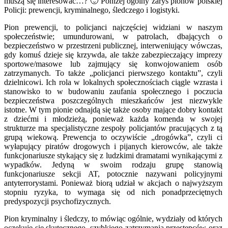
muszą się interesować…? 🙂 Poniżej ogólny zarys pionów polskiej
Policji: prewencji, kryminalnego, śledczego i logistyki.
Pion prewencji, to policjanci najczęściej widziani w naszym
społeczeństwie; umundurowani, w patrolach, dbających o
bezpieczeństwo w przestrzeni publicznej, interweniujący wówczas,
gdy komuś dzieje się krzywda, ale także zabezpieczający imprezy
sportowe/masowe lub zajmujący się konwojowaniem osób
zatrzymanych. To także „policjanci pierwszego kontaktu”, czyli
dzielnicowi. Ich rola w lokalnych społecznościach ciągle wzrasta i
stanowisko to w budowaniu zaufania społecznego i poczucia
bezpieczeństwa poszczególnych mieszkańców jest niezwykle
istotne. W tym pionie odnajdą się także osoby mające dobry kontakt
z dziećmi i młodzieżą, ponieważ każda komenda w swojej
strukturze ma specjalistyczne zespoły policjantów pracujących z tą
grupą wiekową. Prewencja to oczywiście „drogówka”, czyli ci
wyłapujący piratów drogowych i pijanych kierowców, ale także
funkcjonariusze stykający się z ludzkimi dramatami wynikającymi z
wypadków. Jedyną w swoim rodzaju grupę stanowią
funkcjonariusze sekcji AT, potocznie nazywani policyjnymi
antyterrorystami. Ponieważ biorą udział w akcjach o najwyższym
stopniu ryzyka, to wymaga się od nich ponadprzeciętnych
predyspozycji psychofizycznych.
Pion kryminalny i śledczy, to mówiąc ogólnie, wydziały od których
oczekuje się skutecznego, szybkiego zatrzymania przestępców oraz