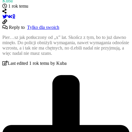
Kuba
1 rok temu
Reply to
Tylko dla swoich
Pier…sz jak potłuczony od „x” lat. Skończ z tym, bo to już dawno
minęło. Do policji obniżyli wymagania, nawet wymagania odnośnie
wzrostu, a i tak nie ma chętnych, no d.ebili nadal nie przyjmują, a
więc nadal nie masz szans.
Last edited 1 rok temu by Kuba