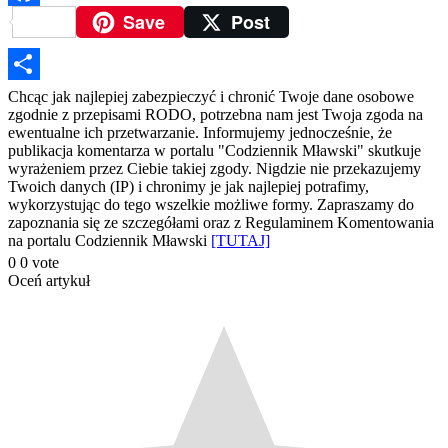
Save
Post
Facebook
Podziel
Chcąc jak najlepiej zabezpieczyć i chronić Twoje dane osobowe
zgodnie z przepisami RODO, potrzebna nam jest Twoja zgoda na
się
ewentualne ich przetwarzanie. Informujemy jednocześnie, że
publikacja komentarza w portalu "Codziennik Mławski" skutkuje
wyrażeniem przez Ciebie takiej zgody. Nigdzie nie przekazujemy
Twoich danych (IP) i chronimy je jak najlepiej potrafimy,
wykorzystując do tego wszelkie możliwe formy. Zapraszamy do
zapoznania się ze szczegółami oraz z Regulaminem Komentowania
na portalu Codziennik Mławski
[TUTAJ]
0
0
vote
Oceń artykuł