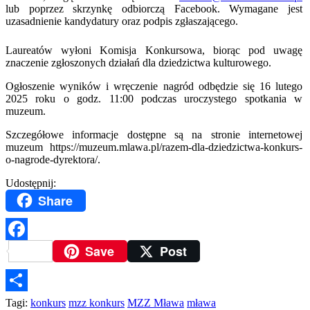
lub poprzez skrzynkę odbiorczą Facebook. Wymagane jest
uzasadnienie kandydatury oraz podpis zgłaszającego.
Laureatów wyłoni Komisja Konkursowa, biorąc pod uwagę
znaczenie zgłoszonych działań dla dziedzictwa kulturowego.
Ogłoszenie wyników i wręczenie nagród odbędzie się 16 lutego
2025 roku o godz. 11:00 podczas uroczystego spotkania w
muzeum.
Szczegółowe informacje dostępne są na stronie internetowej
muzeum https://muzeum.mlawa.pl/razem-dla-dziedzictwa-konkurs-
o-nagrode-dyrektora/.
Udostępnij:
Share
Save
Post
Facebook
Podziel
Tagi:
konkurs
mzz konkurs
MZZ Mława
mława