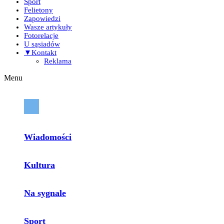
Sport
Felietony
Zapowiedzi
Wasze artykuły
Fotorelacje
U sąsiadów
▼Kontakt
Reklama
Menu
Wiadomości
Kultura
Na sygnale
Sport