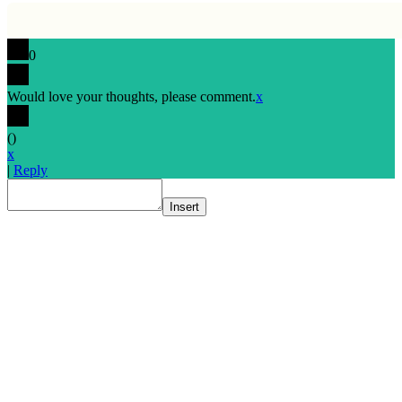
0
Would love your thoughts, please comment.
x
(
)
x
|
Reply
Insert