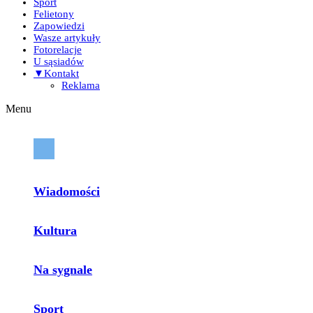
Sport
Felietony
Zapowiedzi
Wasze artykuły
Fotorelacje
U sąsiadów
▼Kontakt
Reklama
Menu
Wiadomości
Kultura
Na sygnale
Sport