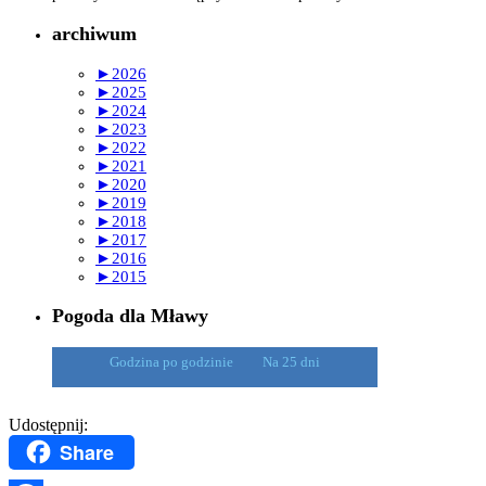
archiwum
►
2026
►
2025
►
2024
►
2023
►
2022
►
2021
►
2020
►
2019
►
2018
►
2017
►
2016
►
2015
Pogoda dla Mławy
Godzina po godzinie
Na 25 dni
Udostępnij:
Share