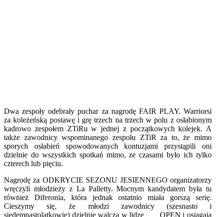
Dwa zespoły odebrały puchar za nagrodę FAIR PLAY. Warriorsi
za koleżeńską postawę i grę trzech na trzech w polu z osłabionym
kadrowo zespołem ZTiRu w jednej z początkowych kolejek. A
także zawodnicy wspominanego zespołu ZTiR za to, że mimo
sporych osłabień spowodowanych kontuzjami przystąpili oni
dzielnie do wszystkich spotkań mimo, ze czasami było ich tylko
czterech lub pięciu.
Nagrodę za ODKRYCIE SEZONU JESIENNEGO organizatorzy
wręczyli młodzieży z La Palletty. Mocnym kandydatem była tu
również Diferonia, która jednak ostatnio miała gorszą serię.
Cieszymy się, że młodzi zawodnicy (szesnasto i
siedemnastolatkowie) dzielnie walczą w lidze OPEN i osiągają