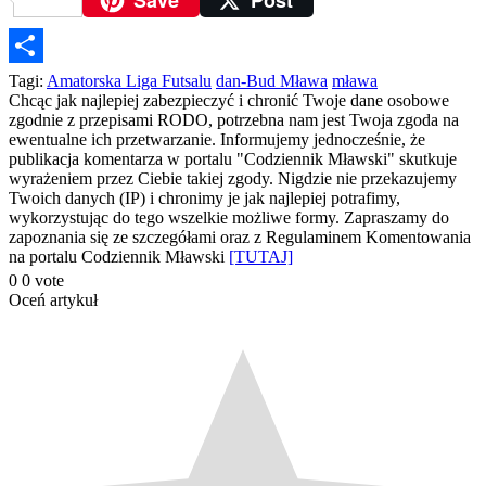
Save
Post
Podziel
Tagi:
Amatorska Liga Futsalu
dan-Bud Mława
mława
Chcąc jak najlepiej zabezpieczyć i chronić Twoje dane osobowe
się
zgodnie z przepisami RODO, potrzebna nam jest Twoja zgoda na
ewentualne ich przetwarzanie. Informujemy jednocześnie, że
publikacja komentarza w portalu "Codziennik Mławski" skutkuje
wyrażeniem przez Ciebie takiej zgody. Nigdzie nie przekazujemy
Twoich danych (IP) i chronimy je jak najlepiej potrafimy,
wykorzystując do tego wszelkie możliwe formy. Zapraszamy do
zapoznania się ze szczegółami oraz z Regulaminem Komentowania
na portalu Codziennik Mławski
[TUTAJ]
0
0
vote
Oceń artykuł