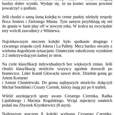
bardzo dobre wyniki. Wydaje się, że na koniec sezonu powinni
powalczyć o podium.
Jeśli chodzi o samą ósmą kolejkę to cenne punkty zdobyły zespoły
Boca Seniors i Zielonego Miasta. Tym samym przybliżają się oni
do grania w fazie play off w nowym roku. W końcu na zwycięskie
tory wrócili zawodnicy z Wiśniewa.
Najciekawszym meczem kolejki było spotkanie drugiego i
czwartego zespołu czyli Jokera i La Pallety. Mecz bardzo otwarty z
wieloma dogodnymi sytuacjami. Ostatecznie zakończony wynikiem
2-2 niekrzywdzącym żadnej ze stron.
Na czele klasyfikacji indywidualnych bez większych zmian. Jeśli
chodzi klasyfikację strzelców wszyscy zgodnie dorzucili po
brameczce. Lider Kamil Głowacki nawet dwie. Dzielnie gonią go
Artem Korneier
i Antoni Chmielewski. Do grona najlepszych strzelców dołączyli
Michał Smoliński i Cezary Czernik, którzy mają już po 6 trafień.
Wśród asystujących spory awans Cezarego Czernika, Radka
Lipińskiego i Macieja Rogalskiego. Wciąż najwięcej ostatnich
podań ma Zbyszek Krystkiewicz (8 asyst).
Najlepszym graczem 8 kolejki wybrano Cezarego Czernika.