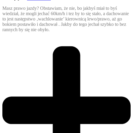
Masz prawo jazdy? Obstawiam, że nie, bo jakbyś miał to byś
wiedział, że mogli jechać 60km/h i tez by to się stało, a dachowanie
to jest następstwo ‚wachlowanie’ kierownicą lewo/prawo, aż go
bokiem postawiło i dachował . Jakby do tego jechał szybko to bez
rannych by się nie obyło.