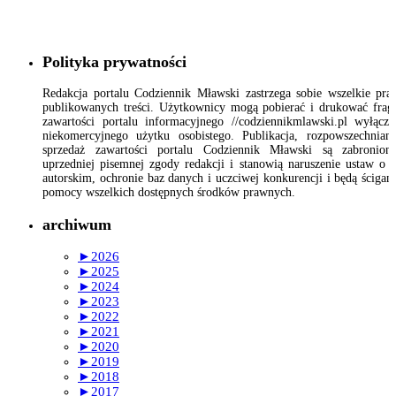
Polityka prywatności
Redakcja portalu Codziennik Mławski zastrzega sobie wszelkie pr
publikowanych treści. Użytkownicy mogą pobierać i drukować fra
zawartości portalu informacyjnego //codziennikmlawski.pl wyłącz
niekomercyjnego użytku osobistego. Publikacja, rozpowszechnian
sprzedaż zawartości portalu Codziennik Mławski są zabronion
uprzedniej pisemnej zgody redakcji i stanowią naruszenie ustaw o 
autorskim, ochronie baz danych i uczciwej konkurencji i będą ścigan
pomocy wszelkich dostępnych środków prawnych.
archiwum
►
2026
►
2025
►
2024
►
2023
►
2022
►
2021
►
2020
►
2019
►
2018
►
2017