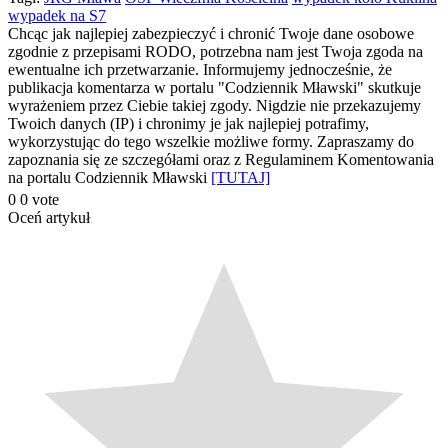
wypadek na S7
się
Chcąc jak najlepiej zabezpieczyć i chronić Twoje dane osobowe
zgodnie z przepisami RODO, potrzebna nam jest Twoja zgoda na
ewentualne ich przetwarzanie. Informujemy jednocześnie, że
publikacja komentarza w portalu "Codziennik Mławski" skutkuje
wyrażeniem przez Ciebie takiej zgody. Nigdzie nie przekazujemy
Twoich danych (IP) i chronimy je jak najlepiej potrafimy,
wykorzystując do tego wszelkie możliwe formy. Zapraszamy do
zapoznania się ze szczegółami oraz z Regulaminem Komentowania
na portalu Codziennik Mławski
[TUTAJ]
0
0
vote
Oceń artykuł