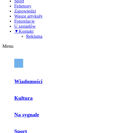
Sport
Felietony
Zapowiedzi
Wasze artykuły
Fotorelacje
U sąsiadów
▼Kontakt
Reklama
Menu
Wiadomości
Kultura
Na sygnale
Sport