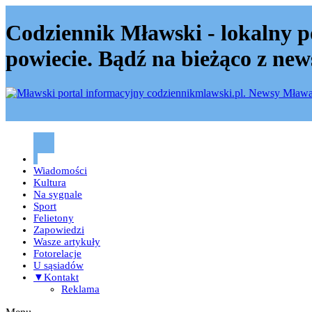
Codziennik Mławski - lokalny p
powiecie. Bądź na bieżąco z new
Codziennik mławski – Mława
Wiadomości
Kultura
Na sygnale
Sport
Felietony
Zapowiedzi
Wasze artykuły
Fotorelacje
U sąsiadów
▼Kontakt
Reklama