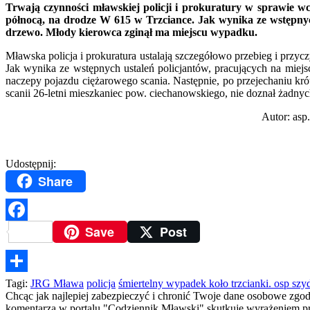
Trwają czynności mławskiej policji i prokuratury w sprawie w
północą, na drodze W 615 w Trzciance. Jak wynika ze wstępnych
drzewo. Młody kierowca zginął ma miejscu wypadku.
Mławska policja i prokuratura ustalają szczegółowo przebieg i przy
Jak wynika ze wstępnych ustaleń policjantów, pracujących na miej
naczepy pojazdu ciężarowego scania. Następnie, po przejechaniu kr
scanii 26-letni mieszkaniec pow. ciechanowskiego, nie doznał żadny
Autor: asp
Udostępnij:
Share
Save
Post
Facebook
Podziel
Tagi:
JRG Mława
policja
śmiertelny wypadek koło trzcianki. osp sz
Chcąc jak najlepiej zabezpieczyć i chronić Twoje dane osobowe zgo
się
komentarza w portalu "Codziennik Mławski" skutkuje wyrażeniem prze