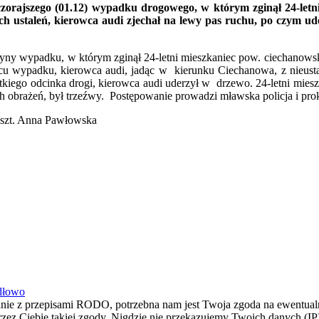
czorajszego (01.12) wypadku drogowego, w którym zginął 24-letn
 ustaleń, kierowca audi zjechał na lewy pas ruchu, po czym ude
czyny wypadku, w którym zginął 24-letni mieszkaniec pow. ciechanowsk
scu wypadku, kierowca audi, jadąc w kierunku Ciechanowa, z nieusta
ótkiego odcinka drogi, kierowca audi uderzył w drzewo. 24-letni mie
ch obrażeń, był trzeźwy. Postępowanie prowadzi mławska policja i prok
.szt. Anna Pawłowska
ydłowo
dnie z przepisami RODO, potrzebna nam jest Twoja zgoda na ewentualn
z Ciebie takiej zgody. Nigdzie nie przekazujemy Twoich danych (IP) i