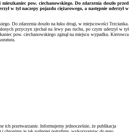
i mieszkaniec pow. ciechanowskiego. Do zdarzenia doszło przed
rzył w tył naczepy pojazdu ciężarowego, a następnie uderzył w
iego. Do zdarzenia doszło na łuku drogi, w miejscowości Trzcianka.
lonych przyczyn zjechał na lewy pas ruchu, po czym uderzył w tył
szkaniec pow. ciechanowskiego zginął na miejscu wypadku. Kierowca
uratura.
e ich przetwarzanie. Informujemy jednocześnie, że publikacja
 chronimy je jak najlepiej potrafimy, wykorzystując do tego