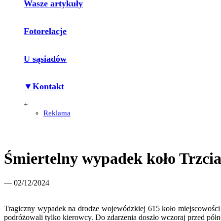
Wasze artykuły
Fotorelacje
U sąsiadów
▼Kontakt
+
Reklama
Śmiertelny wypadek koło Trzcia
— 02/12/2024
Tragiczny wypadek na drodze wojewódzkiej 615 koło miejscowości 
podróżowali tylko kierowcy. Do zdarzenia doszło wczoraj przed półn