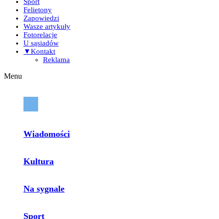
Sport
Felietony
Zapowiedzi
Wasze artykuły
Fotorelacje
U sąsiadów
▼Kontakt
Reklama
Menu
Wiadomości
Kultura
Na sygnale
Sport