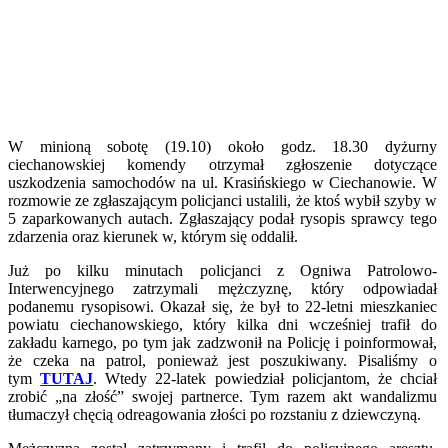
W minioną sobotę (19.10) około godz. 18.30 dyżurny
ciechanowskiej komendy otrzymał zgłoszenie dotyczące
uszkodzenia samochodów na ul. Krasińskiego w Ciechanowie. W
rozmowie ze zgłaszającym policjanci ustalili, że ktoś wybił szyby w
5 zaparkowanych autach. Zgłaszający podał rysopis sprawcy tego
zdarzenia oraz kierunek w, którym się oddalił.
Już po kilku minutach policjanci z Ogniwa Patrolowo-
Interwencyjnego zatrzymali mężczyznę, który odpowiadał
podanemu rysopisowi. Okazał się, że był to 22-letni mieszkaniec
powiatu ciechanowskiego, który kilka dni wcześniej trafił do
zakładu karnego, po tym jak zadzwonił na Policję i poinformował,
że czeka na patrol, ponieważ jest poszukiwany. Pisaliśmy o
tym
TUTAJ
. Wtedy 22-latek powiedział policjantom, że chciał
zrobić „na złość” swojej partnerce. Tym razem akt wandalizmu
tłumaczył chęcią odreagowania złości po rozstaniu z dziewczyną.