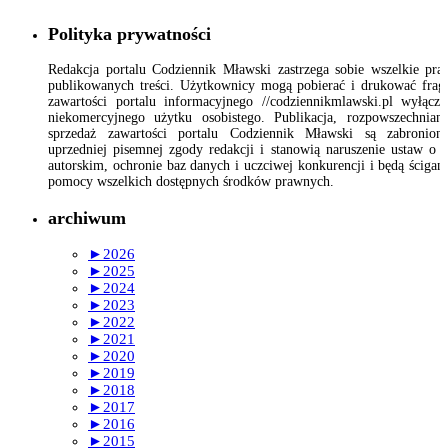
Polityka prywatności
Redakcja portalu Codziennik Mławski zastrzega sobie wszelkie pr
publikowanych treści. Użytkownicy mogą pobierać i drukować fra
zawartości portalu informacyjnego //codziennikmlawski.pl wyłącz
niekomercyjnego użytku osobistego. Publikacja, rozpowszechnian
sprzedaż zawartości portalu Codziennik Mławski są zabronion
uprzedniej pisemnej zgody redakcji i stanowią naruszenie ustaw o 
autorskim, ochronie baz danych i uczciwej konkurencji i będą ścigan
pomocy wszelkich dostępnych środków prawnych.
archiwum
►
2026
►
2025
►
2024
►
2023
►
2022
►
2021
►
2020
►
2019
►
2018
►
2017
►
2016
►
2015