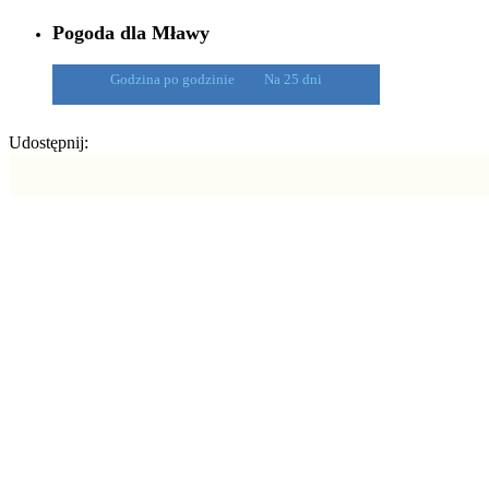
Pogoda dla Mławy
Godzina po godzinie
Na 25 dni
Udostępnij: