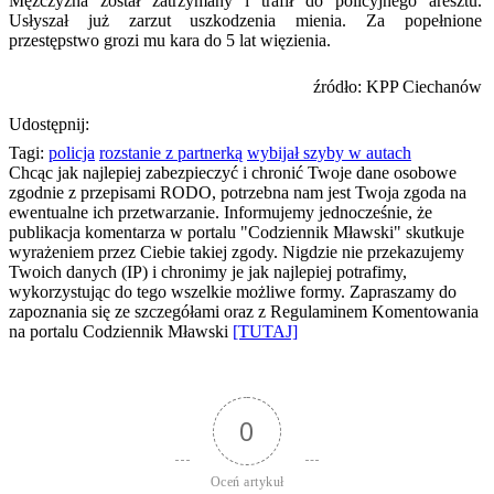
Mężczyzna został zatrzymany i trafił do policyjnego aresztu.
Usłyszał już zarzut uszkodzenia mienia. Za popełnione
przestępstwo grozi mu kara do 5 lat więzienia.
źródło: KPP Ciechanów
Udostępnij:
Tagi:
policja
rozstanie z partnerką
wybijał szyby w autach
Chcąc jak najlepiej zabezpieczyć i chronić Twoje dane osobowe
zgodnie z przepisami RODO, potrzebna nam jest Twoja zgoda na
ewentualne ich przetwarzanie. Informujemy jednocześnie, że
publikacja komentarza w portalu "Codziennik Mławski" skutkuje
wyrażeniem przez Ciebie takiej zgody. Nigdzie nie przekazujemy
Twoich danych (IP) i chronimy je jak najlepiej potrafimy,
wykorzystując do tego wszelkie możliwe formy. Zapraszamy do
zapoznania się ze szczegółami oraz z Regulaminem Komentowania
na portalu Codziennik Mławski
[TUTAJ]
0
Oceń artykuł