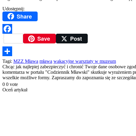
Udostępnij:
Share
Save
Post
Facebook
Podziel
Tagi:
MZZ Mława
mława
wakacyjne warsztaty w muzeum
Chcąc jak najlepiej zabezpieczyć i chronić Twoje dane osobowe zgo
się
komentarza w portalu "Codziennik Mławski" skutkuje wyrażeniem prze
wszelkie możliwe formy. Zapraszamy do zapoznania się ze szczegó
0
0
vote
Oceń artykuł