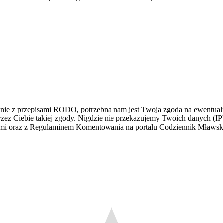
dnie z przepisami RODO, potrzebna nam jest Twoja zgoda na ewentualn
z Ciebie takiej zgody. Nigdzie nie przekazujemy Twoich danych (IP) i
łami oraz z Regulaminem Komentowania na portalu Codziennik Mławs