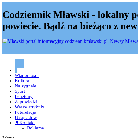
Codziennik Mławski - lokalny p
powiecie. Bądź na bieżąco z new
Codziennik mławski – Mława
Wiadomości
Kultura
Na sygnale
Sport
Felietony
Zapowiedzi
Wasze artykuły
Fotorelacje
U sąsiadów
▼Kontakt
Reklama