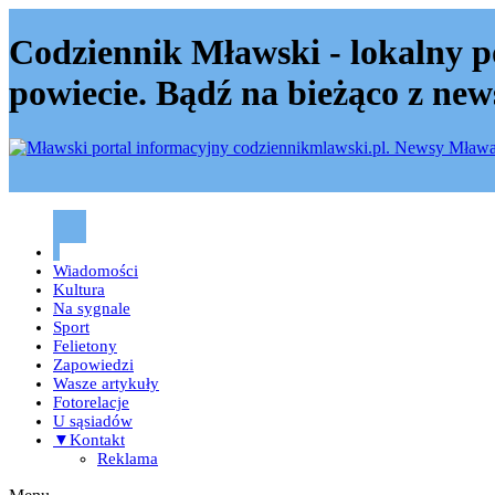
Codziennik Mławski - lokalny p
powiecie. Bądź na bieżąco z new
Codziennik mławski – Mława
Wiadomości
Kultura
Na sygnale
Sport
Felietony
Zapowiedzi
Wasze artykuły
Fotorelacje
U sąsiadów
▼Kontakt
Reklama