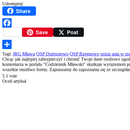
Udostępnij:
Share
Save
Post
Facebook
Podziel
Tagi:
JRG Mława
OSP Dzierzgowo
OSP Rzęgnowo
pożar auta w r
Chcąc jak najlepiej zabezpieczyć i chronić Twoje dane osobowe zgo
się
komentarza w portalu "Codziennik Mławski" skutkuje wyrażeniem prze
wszelkie możliwe formy. Zapraszamy do zapoznania się ze szczegó
5
1
vote
Oceń artykuł