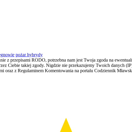
zęgnowie
pożar hybrydy
dnie z przepisami RODO, potrzebna nam jest Twoja zgoda na ewentualn
z Ciebie takiej zgody. Nigdzie nie przekazujemy Twoich danych (IP) i
łami oraz z Regulaminem Komentowania na portalu Codziennik Mławs