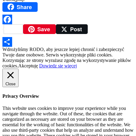
Share
Save
Post
Facebook
Wdrożyliśmy RODO, aby jeszcze lepiej chronić i zabezpieczyć
Podziel
Twoje dane osobowe. Serwis wykorzystuje pliki cookies.
Korzystając ze strony wyrażasz zgodę na wykorzystywanie plików
się
cookies.
Akceptuję
Dowiedz się więcej
Close
Privacy Overview
This website uses cookies to improve your experience while you
navigate through the website. Out of these, the cookies that are
categorized as necessary are stored on your browser as they are
essential for the working of basic functionalities of the website. We
also use third-party cookies that help us analyze and understand how
you use this website. These cookies will be stored in your browser