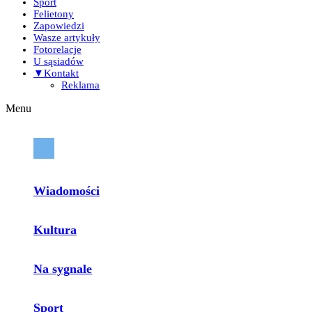
Sport
Felietony
Zapowiedzi
Wasze artykuły
Fotorelacje
U sąsiadów
▼Kontakt
Reklama
Menu
Wiadomości
Kultura
Na sygnale
Sport