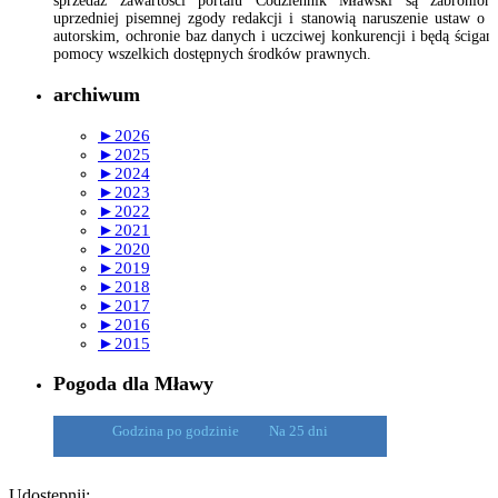
sprzedaż zawartości portalu Codziennik Mławski są zabronion
uprzedniej pisemnej zgody redakcji i stanowią naruszenie ustaw o 
autorskim, ochronie baz danych i uczciwej konkurencji i będą ścigan
pomocy wszelkich dostępnych środków prawnych.
archiwum
►
2026
►
2025
►
2024
►
2023
►
2022
►
2021
►
2020
►
2019
►
2018
►
2017
►
2016
►
2015
Pogoda dla Mławy
Godzina po godzinie
Na 25 dni
Udostępnij: