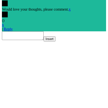
Would love your thoughts, please comment.
x
(
)
x
|
Reply
Insert