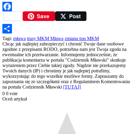
Save
Post
Facebook
Podziel
Tagi:
mława
trasy MKM Mława
zmiana tras MKM
Chcąc jak najlepiej zabezpieczyć i chronić Twoje dane osobowe
się
zgodnie z przepisami RODO, potrzebna nam jest Twoja zgoda na
ewentualne ich przetwarzanie. Informujemy jednocześnie, że
publikacja komentarza w portalu "Codziennik Mławski" skutkuje
wyrażeniem przez Ciebie takiej zgody. Nigdzie nie przekazujemy
Twoich danych (IP) i chronimy je jak najlepiej potrafimy,
wykorzystując do tego wszelkie możliwe formy. Zapraszamy do
zapoznania się ze szczegółami oraz z Regulaminem Komentowania
na portalu Codziennik Mławski
[TUTAJ]
0
0
vote
Oceń artykuł