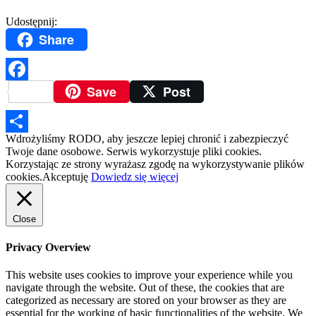
Udostępnij:
Share
Save
Post
Facebook
Wdrożyliśmy RODO, aby jeszcze lepiej chronić i zabezpieczyć
Podziel
Twoje dane osobowe. Serwis wykorzystuje pliki cookies.
Korzystając ze strony wyrażasz zgodę na wykorzystywanie plików
się
cookies.
Akceptuję
Dowiedz się więcej
Close
Privacy Overview
This website uses cookies to improve your experience while you
navigate through the website. Out of these, the cookies that are
categorized as necessary are stored on your browser as they are
essential for the working of basic functionalities of the website. We