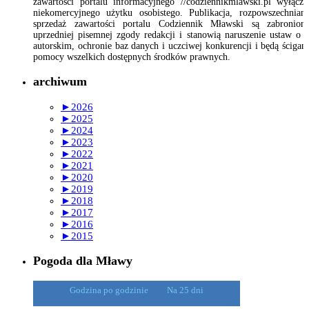
zawartości portalu informacyjnego //codziennikmlawski.pl wyłącz
niekomercyjnego użytku osobistego. Publikacja, rozpowszechnian
sprzedaż zawartości portalu Codziennik Mławski są zabronion
uprzedniej pisemnej zgody redakcji i stanowią naruszenie ustaw o 
autorskim, ochronie baz danych i uczciwej konkurencji i będą ścigan
pomocy wszelkich dostępnych środków prawnych.
archiwum
►
2026
►
2025
►
2024
►
2023
►
2022
►
2021
►
2020
►
2019
►
2018
►
2017
►
2016
►
2015
Pogoda dla Mławy
Godzina po godzinie
Na 25 dni