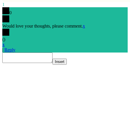
1
0
Would love your thoughts, please comment.
x
(
)
x
|
Reply
Insert