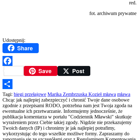
red.
fot. archiwum prywatne
Udostępnij:
Share
Save
Post
Facebook
Podziel
Tagi:
biegi przełajowe
Marika Zembrzuska Kozieł mława
mława
Chcąc jak najlepiej zabezpieczyć i chronić Twoje dane osobowe
się
zgodnie z przepisami RODO, potrzebna nam jest Twoja zgoda na
ewentualne ich przetwarzanie. Informujemy jednocześnie, że
publikacja komentarza w portalu "Codziennik Mławski" skutkuje
wyrażeniem przez Ciebie takiej zgody. Nigdzie nie przekazujemy
Twoich danych (IP) i chronimy je jak najlepiej potrafimy,
wykorzystując do tego wszelkie możliwe formy. Zapraszamy do
zapoznania się ze szczegółami oraz z Regulaminem Komentowania