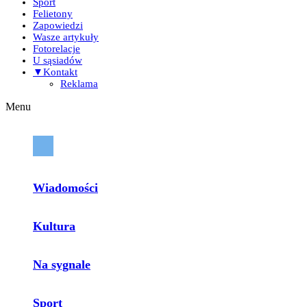
Sport
Felietony
Zapowiedzi
Wasze artykuły
Fotorelacje
U sąsiadów
▼Kontakt
Reklama
Menu
Wiadomości
Kultura
Na sygnale
Sport