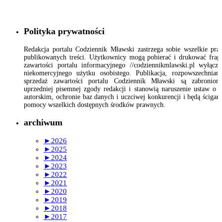
Polityka prywatności
Redakcja portalu Codziennik Mławski zastrzega sobie wszelkie pr
publikowanych treści. Użytkownicy mogą pobierać i drukować fra
zawartości portalu informacyjnego //codziennikmlawski.pl wyłącz
niekomercyjnego użytku osobistego. Publikacja, rozpowszechnian
sprzedaż zawartości portalu Codziennik Mławski są zabronion
uprzedniej pisemnej zgody redakcji i stanowią naruszenie ustaw o 
autorskim, ochronie baz danych i uczciwej konkurencji i będą ścigan
pomocy wszelkich dostępnych środków prawnych.
archiwum
►
2026
►
2025
►
2024
►
2023
►
2022
►
2021
►
2020
►
2019
►
2018
►
2017