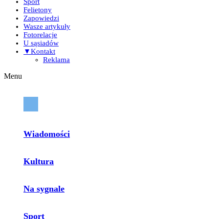
Sport
Felietony
Zapowiedzi
Wasze artykuły
Fotorelacje
U sąsiadów
▼Kontakt
Reklama
Menu
Wiadomości
Kultura
Na sygnale
Sport