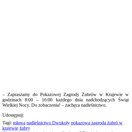
– Zapraszamy do Pokazowej Zagrody Żubrów w Krajewie w
godzinach 8:00 – 16:00 każdego dnia nadchodzących Świąt
Wielkiej Nocy. Do zobaczenia! – zachęca nadleśnictwo.
Udostępnij:
Tagi:
mława
nadleśnictwo Dwukoły
pokazowa zagroda żubró w
krajewie
żubry