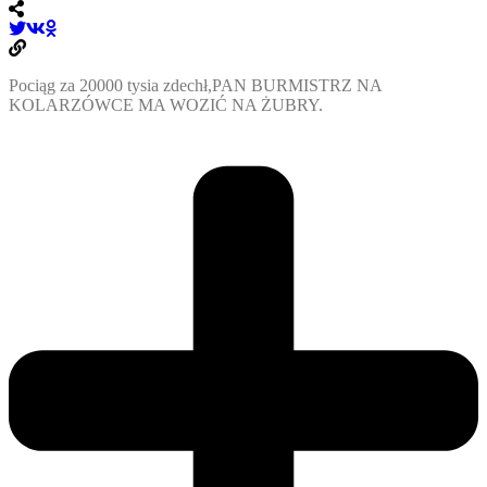
Pociąg za 20000 tysia zdechł,PAN BURMISTRZ NA
KOLARZÓWCE MA WOZIĆ NA ŻUBRY.