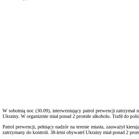
W sobotnią noc (30.09), interweniujący patrol prewencji zatrzymał 
Ukrainy. W organizmie miał ponad 2 promile alkoholu. Trafił do polic
Patrol prewencji, pełniący nadzór na terenie miasta, zauważył ki
zatrzymany do kontroli. 38-letni obywatel Ukrainy miał ponad 2 prom