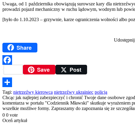
Uwaga, od 1 października obowiązują surowsze kary dla nietrzeźwych
prowadzi pojazd mechaniczny w ruchu lądowym, wodnym lub powietr
[było do 1.10.2023 – grzywnie, karze ograniczenia wolności albo poz
Udostępnij
Share
Save
Post
Facebook
Podziel
Tagi:
nietrzeźwy kierowca
nietrzeźwy ukrainiec
policja
Chcąc jak najlepiej zabezpieczyć i chronić Twoje dane osobowe zgo
się
komentarza w portalu "Codziennik Mławski" skutkuje wyrażeniem prze
wszelkie możliwe formy. Zapraszamy do zapoznania się ze szczegó
0
0
vote
Oceń artykuł