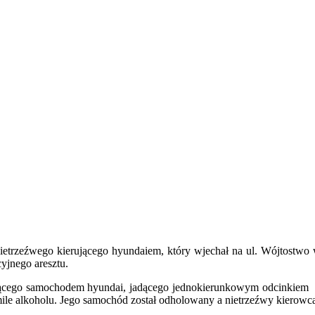
nietrzeźwego kierującego hyundaiem, który wjechał na ul. Wójtostwo 
yjnego aresztu.
erującego samochodem hyundai, jadącego jednokierunkowym odcinkiem 
ile alkoholu. Jego samochód został odholowany a nietrzeźwy kierowca t