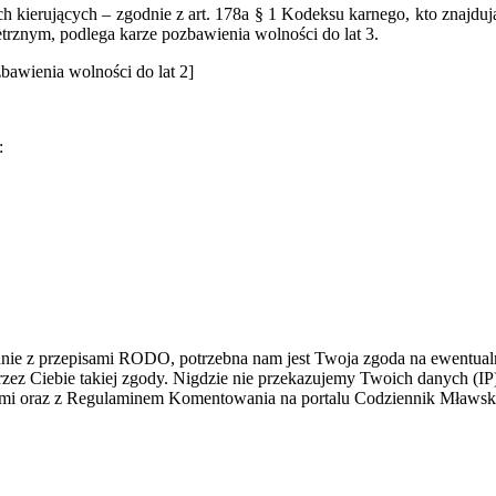
 kierujących – zgodnie z art. 178a § 1 Kodeksu karnego, kto znajduj
znym, podlega karze pozbawienia wolności do lat 3.
bawienia wolności do lat 2]
:
dnie z przepisami RODO, potrzebna nam jest Twoja zgoda na ewentualn
z Ciebie takiej zgody. Nigdzie nie przekazujemy Twoich danych (IP) i
łami oraz z Regulaminem Komentowania na portalu Codziennik Mławs