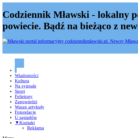
Codziennik Mławski - lokalny p
powiecie. Bądź na bieżąco z new
Codziennik mławski – Mława
Wiadomości
Kultura
Na sygnale
Sport
Felietony
Zapowiedzi
Wasze artykuły
Fotorelacje
U sąsiadów
▼Kontakt
Reklama