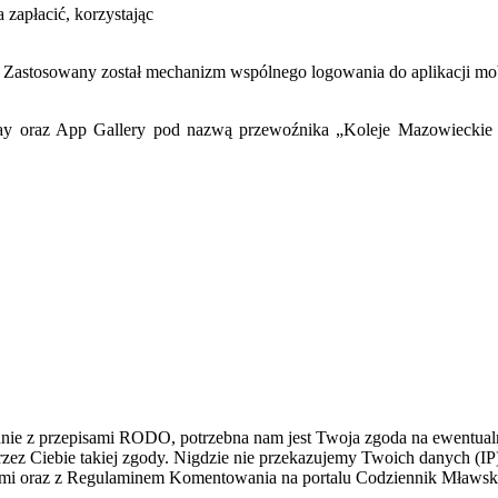
 zapłacić, korzystając
 Zastosowany został mechanizm wspólnego logowania do aplikacji mobi
lay oraz App Gallery pod nazwą przewoźnika „Koleje Mazowieckie –
dnie z przepisami RODO, potrzebna nam jest Twoja zgoda na ewentualn
z Ciebie takiej zgody. Nigdzie nie przekazujemy Twoich danych (IP) i
łami oraz z Regulaminem Komentowania na portalu Codziennik Mławs