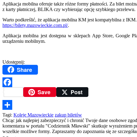
Aplikacja mobilna oferuje także różne formy płatności. Za bilet można
z karty płatniczej, BLIKA czy wybierając opcję szybkiego przelewu.
Warto podkreślić, że aplikacja mobilna KM jest kompatybilna z IKM.
https://bilety.mazowieckie.com.pl/
.
Aplikacja mobilna jest dostępna w sklepach App Store, Google P
urządzeniu mobilnym.
Udostępnij:
Share
Save
Post
Facebook
Podziel
Tagi:
Koleje Mazowieckie
zakup biletów
Chcąc jak najlepiej zabezpieczyć i chronić Twoje dane osobowe zgo
się
komentarza w portalu "Codziennik Mławski" skutkuje wyrażeniem prze
wszelkie możliwe formy. Zapraszamy do zapoznania się ze szczegó