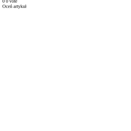
0
0
vote
Oceń artykuł