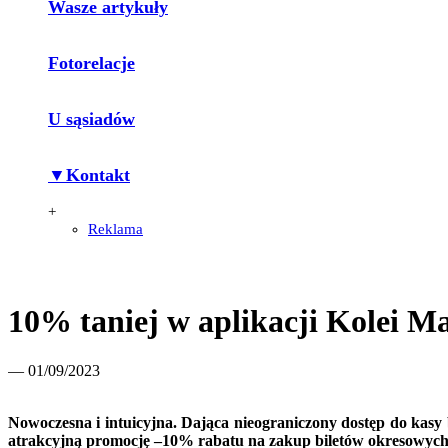
Wasze artykuły
Fotorelacje
U sąsiadów
▼Kontakt
+
Reklama
10% taniej w aplikacji Kolei M
— 01/09/2023
Nowoczesna i intuicyjna. Dająca nieograniczony dostęp do kasy b
atrakcyjną promocję –10% rabatu na zakup biletów okresowyc