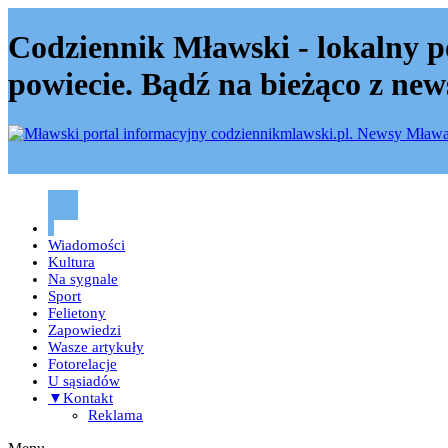
Codziennik Mławski - lokalny p
powiecie. Bądź na bieżąco z new
Codziennik mławski – Mława
Wiadomości
Kultura
Na sygnale
Sport
Felietony
Zapowiedzi
Wasze artykuły
Fotorelacje
U sąsiadów
▼Kontakt
Reklama