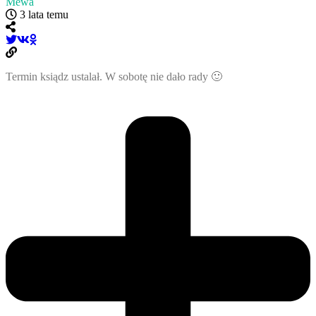
Mewa
3 lata temu
Termin ksiądz ustalał. W sobotę nie dało rady 🙂