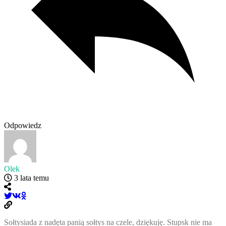
Odpowiedz
Olek
3 lata temu
Sołtysiada z nadęta panią sołtys na czele, dziękuję. Stupsk nie ma