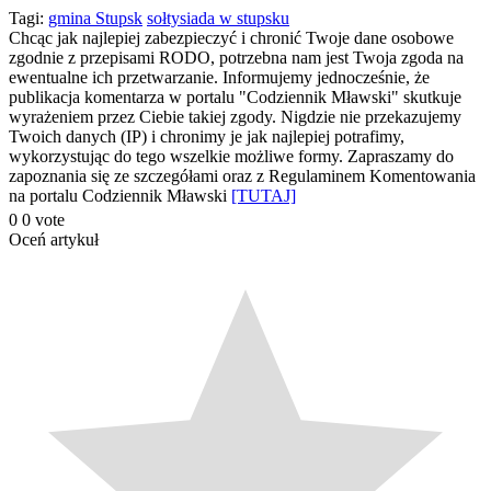
Podziel
Tagi:
gmina Stupsk
sołtysiada w stupsku
Chcąc jak najlepiej zabezpieczyć i chronić Twoje dane osobowe
się
zgodnie z przepisami RODO, potrzebna nam jest Twoja zgoda na
ewentualne ich przetwarzanie. Informujemy jednocześnie, że
publikacja komentarza w portalu "Codziennik Mławski" skutkuje
wyrażeniem przez Ciebie takiej zgody. Nigdzie nie przekazujemy
Twoich danych (IP) i chronimy je jak najlepiej potrafimy,
wykorzystując do tego wszelkie możliwe formy. Zapraszamy do
zapoznania się ze szczegółami oraz z Regulaminem Komentowania
na portalu Codziennik Mławski
[TUTAJ]
0
0
vote
Oceń artykuł