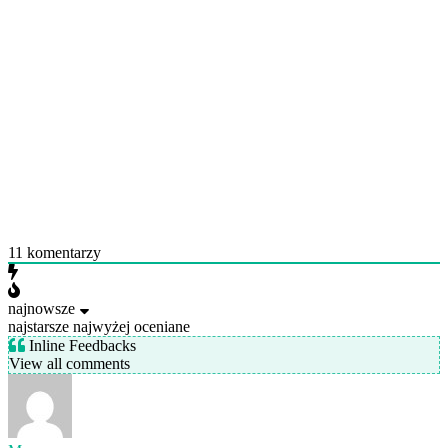
11
komentarzy
najnowsze
najstarsze
najwyżej oceniane
Inline Feedbacks
View all comments