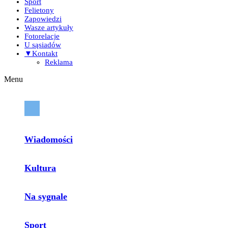
Sport
Felietony
Zapowiedzi
Wasze artykuły
Fotorelacje
U sąsiadów
▼Kontakt
Reklama
Menu
Wiadomości
Kultura
Na sygnale
Sport