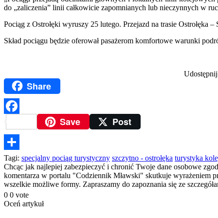
do „zaliczenia” linii całkowicie zapomnianych lub nieczynnych w r
Pociąg z Ostrołęki wyruszy 25 lutego. Przejazd na trasie Ostrołęka 
Skład pociągu będzie oferował pasażerom komfortowe warunki podró
Udostępnij
Share
Save
Post
Facebook
Podziel
Tagi:
specjalny pociąg turystyczny
szczytno - ostrołęka
turystyka kol
Chcąc jak najlepiej zabezpieczyć i chronić Twoje dane osobowe zgo
się
komentarza w portalu "Codziennik Mławski" skutkuje wyrażeniem prze
wszelkie możliwe formy. Zapraszamy do zapoznania się ze szczegó
0
0
vote
Oceń artykuł