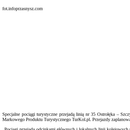
fot.infoprzasnysz.com
Specjalne pociągi turystyczne przejadą linią nr 35 Ostrołęka – 
Markowego Produktu Turystycznego TurKol.pl. Przejazdy zaplanowano 
„Pociągi przejadą odcinkami głównych i lokalnych linii kolejowyc