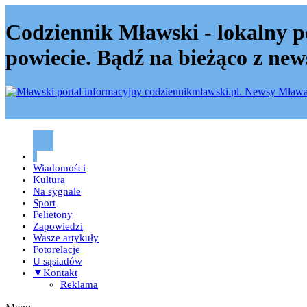
Codziennik Mławski - lokalny p
powiecie. Bądź na bieżąco z new
Codziennik mławski – Mława
Wiadomości
Kultura
Na sygnale
Sport
Felietony
Zapowiedzi
Wasze artykuły
Fotorelacje
U sąsiadów
▼Kontakt
Reklama