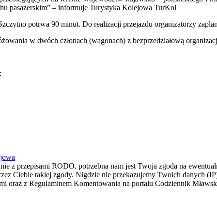
uchu pasażerskim” – informuje Turystyka Kolejowa TurKol
– Szczytno potrwa 90 minut. Do realizacji przejazdu organizatorzy za
żowania w dwóch członach (wagonach) z bezprzedziałową organizacją 
:
ejowa
dnie z przepisami RODO, potrzebna nam jest Twoja zgoda na ewentualn
z Ciebie takiej zgody. Nigdzie nie przekazujemy Twoich danych (IP) i
łami oraz z Regulaminem Komentowania na portalu Codziennik Mławs