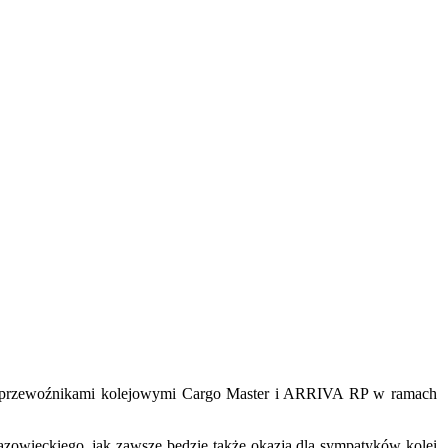
ie z przewoźnikami kolejowymi Cargo Master i ARRIVA RP w ramach
azowieckiego, jak zawsze będzie także okazja dla sympatyków kolei