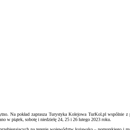
Szczytno. Na pokład zaprasza Turystyka Kolejowa TurKol.pl wspóln
w piątek, sobotę i niedzielę 24, 25 i 26 lutego 2023 roku.
h przebiegających na terenie województw kujawsko – pomorskiego i m