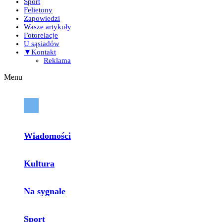
Sport
Felietony
Zapowiedzi
Wasze artykuły
Fotorelacje
U sąsiadów
▼Kontakt
Reklama
Menu
Wiadomości
Kultura
Na sygnale
Sport