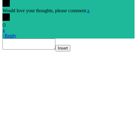
Would love your thoughts, please comment.
x
(
)
x
|
Reply
Insert