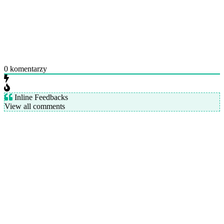
0
komentarzy
Inline Feedbacks
View all comments