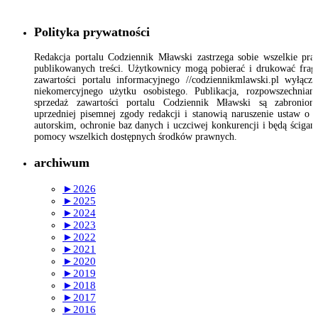
Polityka prywatności
Redakcja portalu Codziennik Mławski zastrzega sobie wszelkie pr
publikowanych treści. Użytkownicy mogą pobierać i drukować fra
zawartości portalu informacyjnego //codziennikmlawski.pl wyłącz
niekomercyjnego użytku osobistego. Publikacja, rozpowszechnian
sprzedaż zawartości portalu Codziennik Mławski są zabronion
uprzedniej pisemnej zgody redakcji i stanowią naruszenie ustaw o 
autorskim, ochronie baz danych i uczciwej konkurencji i będą ścigan
pomocy wszelkich dostępnych środków prawnych.
archiwum
►
2026
►
2025
►
2024
►
2023
►
2022
►
2021
►
2020
►
2019
►
2018
►
2017
►
2016