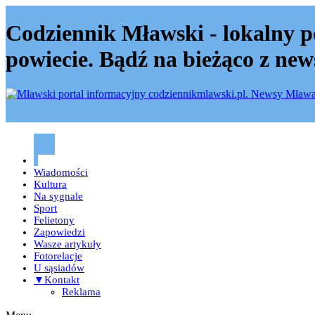
Codziennik Mławski - lokalny p
powiecie. Bądź na bieżąco z new
Codziennik mławski – Mława
Wiadomości
Kultura
Na sygnale
Sport
Felietony
Zapowiedzi
Wasze artykuły
Fotorelacje
U sąsiadów
▼Kontakt
Reklama