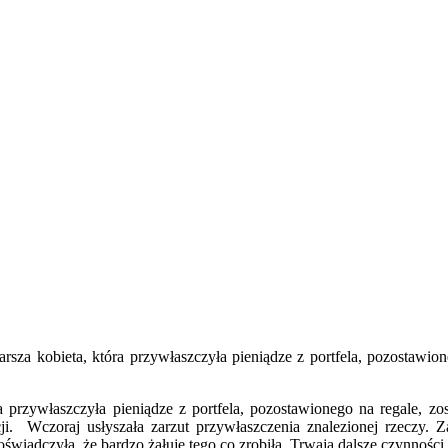
arsza kobieta, która przywłaszczyła pieniądze z portfela, pozostawi
óra przywłaszczyła pieniądze z portfela, pozostawionego na regale, 
. Wczoraj usłyszała zarzut przywłaszczenia znalezionej rzeczy. Za
świadczyła, że bardzo żałuje tego co zrobiła. Trwają dalsze czynnośc