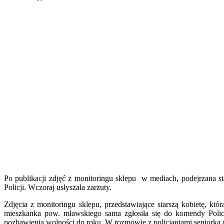
Po publikacji zdjęć z monitoringu sklepu w mediach, podejrzana st
Policji. Wczoraj usłyszała zarzuty.
Zdjęcia z monitoringu sklepu, przedstawiające starszą kobietę, kt
mieszkanka pow. mławskiego sama zgłosiła się do komendy Policji
pozbawienia wolności do roku. W rozmowie z policjantami seniorka o