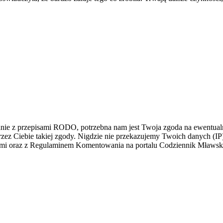
dnie z przepisami RODO, potrzebna nam jest Twoja zgoda na ewentualn
z Ciebie takiej zgody. Nigdzie nie przekazujemy Twoich danych (IP) i
łami oraz z Regulaminem Komentowania na portalu Codziennik Mławs