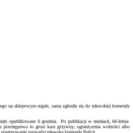
onego na sklepowym regale, sama zgłosiła się do mławskiej komendy
zostały opublikowane 6 grudnia. Po publikacji w mediach, 66-letnia
 przestępstwo to grozi kara grzywny, ograniczenia wolności albo
i, postępowanie prowadzi mławska komenda Policji.