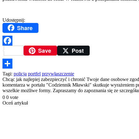
Udostępnij:
Share
Save
Post
Facebook
Podziel
Tagi:
policja
portfel
przywłaszczenie
Chcąc jak najlepiej zabezpieczyć i chronić Twoje dane osobowe zgo
się
komentarza w portalu "Codziennik Mławski" skutkuje wyrażeniem prze
wszelkie możliwe formy. Zapraszamy do zapoznania się ze szczegó
0
0
vote
Oceń artykuł