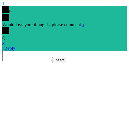
1
0
Would love your thoughts, please comment.
x
(
)
x
|
Reply
Insert