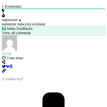
1
Komentarz
najnowsze
najstarsze
najwyżej oceniane
Inline Feedbacks
View all comments
11234
3 lata temu
A bambo był?