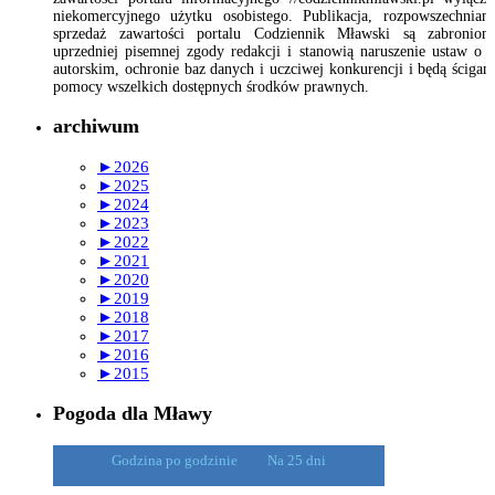
niekomercyjnego użytku osobistego. Publikacja, rozpowszechnian
sprzedaż zawartości portalu Codziennik Mławski są zabronion
uprzedniej pisemnej zgody redakcji i stanowią naruszenie ustaw o 
autorskim, ochronie baz danych i uczciwej konkurencji i będą ścigan
pomocy wszelkich dostępnych środków prawnych.
archiwum
►
2026
►
2025
►
2024
►
2023
►
2022
►
2021
►
2020
►
2019
►
2018
►
2017
►
2016
►
2015
Pogoda dla Mławy
Godzina po godzinie
Na 25 dni