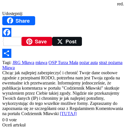
red.
Udostępnij:
Share
Save
Post
Facebook
Podziel
Tagi:
JRG Mława
mława
OSP Turza Mała
pożar auta
straż pożarna
Mława
się
Chcąc jak najlepiej zabezpieczyć i chronić Twoje dane osobowe
zgodnie z przepisami RODO, potrzebna nam jest Twoja zgoda na
ewentualne ich przetwarzanie. Informujemy jednocześnie, że
publikacja komentarza w portalu "Codziennik Mławski" skutkuje
wyrażeniem przez Ciebie takiej zgody. Nigdzie nie przekazujemy
Twoich danych (IP) i chronimy je jak najlepiej potrafimy,
wykorzystując do tego wszelkie możliwe formy. Zapraszamy do
zapoznania się ze szczegółami oraz z Regulaminem Komentowania
na portalu Codziennik Mławski
[TUTAJ]
0
0
vote
Oceń artykuł