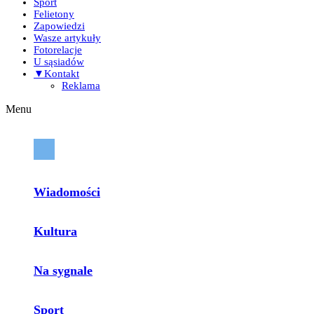
Sport
Felietony
Zapowiedzi
Wasze artykuły
Fotorelacje
U sąsiadów
▼Kontakt
Reklama
Menu
Wiadomości
Kultura
Na sygnale
Sport