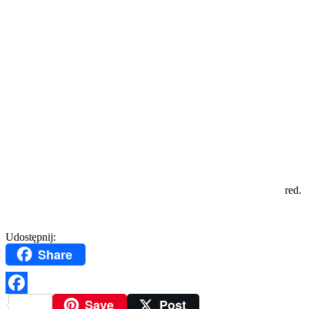
red.
Udostępnij:
Share
Save
Post
Facebook