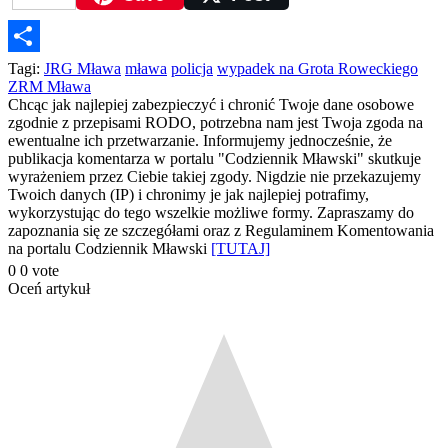
Podziel
Tagi:
JRG Mława
mława
policja
wypadek na Grota Roweckiego
ZRM Mława
się
Chcąc jak najlepiej zabezpieczyć i chronić Twoje dane osobowe
zgodnie z przepisami RODO, potrzebna nam jest Twoja zgoda na
ewentualne ich przetwarzanie. Informujemy jednocześnie, że
publikacja komentarza w portalu "Codziennik Mławski" skutkuje
wyrażeniem przez Ciebie takiej zgody. Nigdzie nie przekazujemy
Twoich danych (IP) i chronimy je jak najlepiej potrafimy,
wykorzystując do tego wszelkie możliwe formy. Zapraszamy do
zapoznania się ze szczegółami oraz z Regulaminem Komentowania
na portalu Codziennik Mławski
[TUTAJ]
0
0
vote
Oceń artykuł