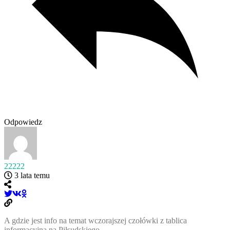
Odpowiedz
22222
3 lata temu
A gdzie jest info na temat wczorajszej czołówki z tablica
informacyjna na Piłsudskiego