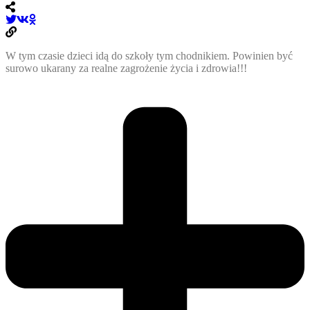
W tym czasie dzieci idą do szkoły tym chodnikiem. Powinien być
surowo ukarany za realne zagrożenie życia i zdrowia!!!