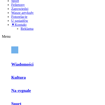
Sport
Felietony
Zapowiedzi
Wasze artykuły
Fotorelacje
U sąsiadów
▼Kontakt
Reklama
Menu
Wiadomości
Kultura
Na sygnale
Sport