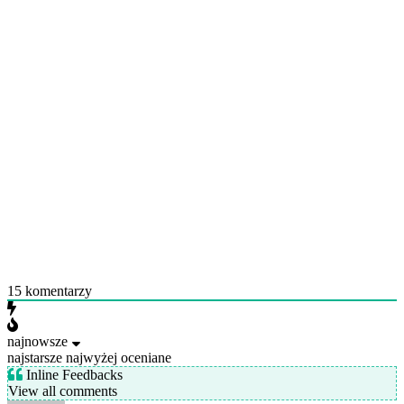
15
komentarzy
najnowsze
najstarsze
najwyżej oceniane
Inline Feedbacks
View all comments