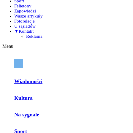
Sport
Felietony
Zapowiedzi
Wasze artykuły
Fotorelacje
U sąsiadów
▼Kontakt
Reklama
Menu
Wiadomości
Kultura
Na sygnale
Sport