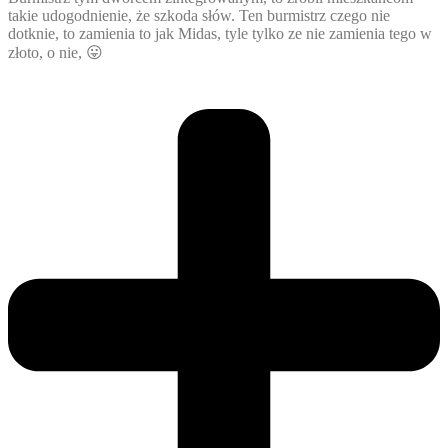
takie udogodnienie, że szkoda słów. Ten burmistrz czego nie
dotknie, to zamienia to jak Midas, tyle tylko ze nie zamienia tego w
złoto, o nie, 😛