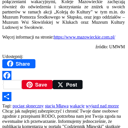
połączeniami wakacyjnymi, Koleje Mazowieckie zachęcają
również do odwiedzenia i skorzystania ze zniżek u swoich
partnerów w ramach akcji „Koleją do Kultury” w tym m.in. do
Muzeum Pomorza Środkowego w Słupsku, oraz jego oddziałów –
Muzeum Wsi Słowińskiej w Klukach oraz Muzeum Kultury
Ludowej w Swołowie.
Więcej informacji na stronie:
https://www.mazowieckie.com.pl/
źródło: UMWM
Udostępnij:
Share
Save
Post
Facebook
Podziel
Tagi:
pociąg słoneczny
stacja Mława
wakacje
wyjazd nad morze
Chcąc jak najlepiej zabezpieczyć i chronić Twoje dane osobowe
się
zgodnie z przepisami RODO, potrzebna nam jest Twoja zgoda na
ewentualne ich przetwarzanie. Informujemy jednocześnie, że
publikacja komentarza w portalu "Codziennik Mławski" skutkuje