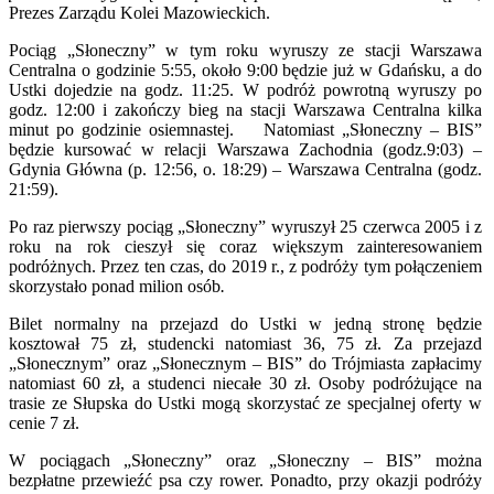
Prezes Zarządu Kolei Mazowieckich.
Pociąg „Słoneczny” w tym roku wyruszy ze stacji Warszawa
Centralna o godzinie 5:55, około 9:00 będzie już w Gdańsku, a do
Ustki dojedzie na godz. 11:25. W podróż powrotną wyruszy po
godz. 12:00 i zakończy bieg na stacji Warszawa Centralna kilka
minut po godzinie osiemnastej. Natomiast „Słoneczny – BIS”
będzie kursować w relacji Warszawa Zachodnia (godz.9:03) –
Gdynia Główna (p. 12:56, o. 18:29) – Warszawa Centralna (godz.
21:59).
Po raz pierwszy pociąg „Słoneczny” wyruszył 25 czerwca 2005 i z
roku na rok cieszył się coraz większym zainteresowaniem
podróżnych. Przez ten czas, do 2019 r., z podróży tym połączeniem
skorzystało ponad milion osób
.
Bilet normalny na przejazd do Ustki w jedną stronę będzie
kosztował 75 zł, studencki natomiast 36, 75 zł. Za przejazd
„Słonecznym” oraz „Słonecznym – BIS” do Trójmiasta zapłacimy
natomiast 60 zł, a studenci niecałe 30 zł. Osoby podróżujące na
trasie ze Słupska do Ustki mogą skorzystać ze specjalnej oferty w
cenie 7 zł.
W pociągach „Słoneczny” oraz „Słoneczny – BIS” można
bezpłatne przewieźć psa czy rower. Ponadto, przy okazji podróży