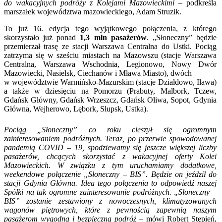
do wakacyjnych podróży z Kolejami Mazowieckimi –
podkreśla
marszałek województwa mazowieckiego, Adam Struzik.
To już 16. edycja tego wyjątkowego połączenia, z którego
skorzystało już ponad
1,3 mln pasażerów
. „Słoneczny” będzie
przemierzał trasę ze stacji Warszawa Centralna do Ustki. Pociąg
zatrzyma się w sześciu miastach na Mazowszu (stacje Warszawa
Centralna, Warszawa Wschodnia, Legionowo, Nowy Dwór
Mazowiecki, Nasielsk, Ciechanów i Mława Miasto), dwóch
w województwie Warmińsko-Mazurskim (stacje Działdowo, Iława)
a także w dziesięciu na Pomorzu (Prabuty, Malbork, Tczew,
Gdańsk Główny, Gdańsk Wrzeszcz, Gdańsk Oliwa, Sopot, Gdynia
Główna, Wejherowo, Lębork, Słupsk, Ustka).
Pociąg „Słoneczny” co roku cieszył się ogromnym
zainteresowaniem podróżnych. Teraz, po przerwie spowodowanej
pandemią COVID – 19, spodziewamy się jeszcze większej liczby
pasażerów, chcących skorzystać z wakacyjnej oferty Kolei
Mazowieckich. W związku z tym uruchamiamy dodatkowe,
weekendowe połączenie „Słoneczny – BIS”. Będzie on jeździł do
stacji Gdynia Główna. Idea tego połączenia to odpowiedź naszej
Spółki na tak ogromne zainteresowanie podróżnych. „Słoneczny –
BIS” zostanie zestawiony z nowoczesnych, klimatyzowanych
wagonów piętrowych, które z pewnością zapewnią naszym
pasażerom wygodną i bezpieczną podróż
– mówi Robert Stępień,