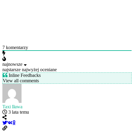
7
komentarzy
najnowsze
najstarsze
najwyżej oceniane
Inline Feedbacks
View all comments
Taxi Iława
3 lata temu