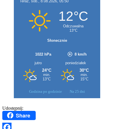
Godzina po godzinie
Na 25 dni
Udostępnij:
Share