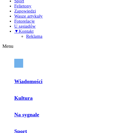
Sport
Felietony
Zapowiedzi
Wasze artykuły
Fotorelacje
U sąsiadów
▼Kontakt
Reklama
Menu
Wiadomości
Kultura
Na sygnale
Sport