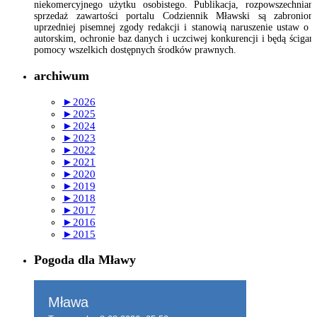
niekomercyjnego użytku osobistego. Publikacja, rozpowszechnian
sprzedaż zawartości portalu Codziennik Mławski są zabronion
uprzedniej pisemnej zgody redakcji i stanowią naruszenie ustaw o 
autorskim, ochronie baz danych i uczciwej konkurencji i będą ścigan
pomocy wszelkich dostępnych środków prawnych.
archiwum
►
2026
►
2025
►
2024
►
2023
►
2022
►
2021
►
2020
►
2019
►
2018
►
2017
►
2016
►
2015
Pogoda dla Mławy