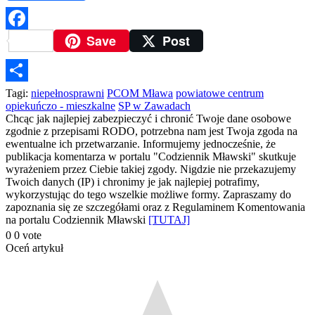
Save
Post
Facebook
Podziel
Tagi:
niepełnosprawni
PCOM Mława
powiatowe centrum
opiekuńczo - mieszkalne
SP w Zawadach
się
Chcąc jak najlepiej zabezpieczyć i chronić Twoje dane osobowe
zgodnie z przepisami RODO, potrzebna nam jest Twoja zgoda na
ewentualne ich przetwarzanie. Informujemy jednocześnie, że
publikacja komentarza w portalu "Codziennik Mławski" skutkuje
wyrażeniem przez Ciebie takiej zgody. Nigdzie nie przekazujemy
Twoich danych (IP) i chronimy je jak najlepiej potrafimy,
wykorzystując do tego wszelkie możliwe formy. Zapraszamy do
zapoznania się ze szczegółami oraz z Regulaminem Komentowania
na portalu Codziennik Mławski
[TUTAJ]
0
0
vote
Oceń artykuł