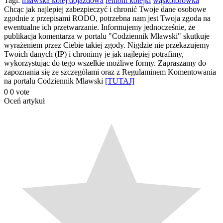
Tagi:
mławska kolej dojazdowa
remont kolejki
wąskotorówka
Chcąc jak najlepiej zabezpieczyć i chronić Twoje dane osobowe
się
zgodnie z przepisami RODO, potrzebna nam jest Twoja zgoda na
ewentualne ich przetwarzanie. Informujemy jednocześnie, że
publikacja komentarza w portalu "Codziennik Mławski" skutkuje
wyrażeniem przez Ciebie takiej zgody. Nigdzie nie przekazujemy
Twoich danych (IP) i chronimy je jak najlepiej potrafimy,
wykorzystując do tego wszelkie możliwe formy. Zapraszamy do
zapoznania się ze szczegółami oraz z Regulaminem Komentowania
na portalu Codziennik Mławski
[TUTAJ]
0
0
vote
Oceń artykuł