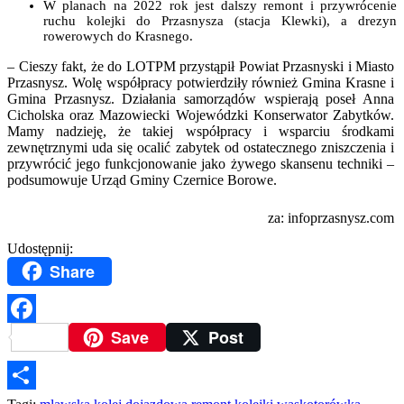
W planach na 2022 rok jest dalszy remont i przywrócenie
ruchu kolejki do Przasnysza (stacja Klewki), a drezyn
rowerowych do Krasnego.
– Cieszy fakt, że do LOTPM przystąpił Powiat Przasnyski i Miasto
Przasnysz. Wolę współpracy potwierdziły również Gmina Krasne i
Gmina Przasnysz. Działania samorządów wspierają poseł Anna
Cicholska oraz Mazowiecki Wojewódzki Konserwator Zabytków.
Mamy nadzieję, że takiej współpracy i wsparciu środkami
zewnętrznymi uda się ocalić zabytek od ostatecznego zniszczenia i
przywrócić jego funkcjonowanie jako żywego skansenu techniki –
podsumowuje Urząd Gminy Czernice Borowe.
za: infoprzasnysz.com
Udostępnij:
Share
Save
Post
Facebook
Podziel