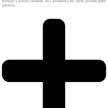
Bodajże o Krasne chodziło, do Ciechanowa też chyba poszedł jeden
parowóz