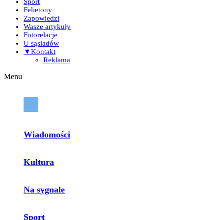
Sport
Felietony
Zapowiedzi
Wasze artykuły
Fotorelacje
U sąsiadów
▼Kontakt
Reklama
Menu
Wiadomości
Kultura
Na sygnale
Sport