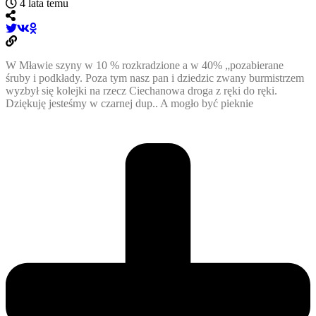
4 lata temu
W Mławie szyny w 10 % rozkradzione a w 40% „pozabierane
śruby i podkłady. Poza tym nasz pan i dziedzic zwany burmistrzem
wyzbył się kolejki na rzecz Ciechanowa droga z ręki do ręki.
Dziękuję jesteśmy w czarnej dup.. A mogło być pieknie