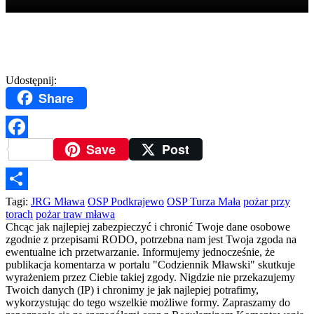
Udostępnij:
Share
Save
Post
Facebook
Podziel
Tagi:
JRG Mława
OSP Podkrajewo
OSP Turza Mała
pożar przy
torach
pożar traw mława
się
Chcąc jak najlepiej zabezpieczyć i chronić Twoje dane osobowe
zgodnie z przepisami RODO, potrzebna nam jest Twoja zgoda na
ewentualne ich przetwarzanie. Informujemy jednocześnie, że
publikacja komentarza w portalu "Codziennik Mławski" skutkuje
wyrażeniem przez Ciebie takiej zgody. Nigdzie nie przekazujemy
Twoich danych (IP) i chronimy je jak najlepiej potrafimy,
wykorzystując do tego wszelkie możliwe formy. Zapraszamy do