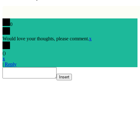
0
Would love your thoughts, please comment.
x
(
)
x
|
Reply
Insert