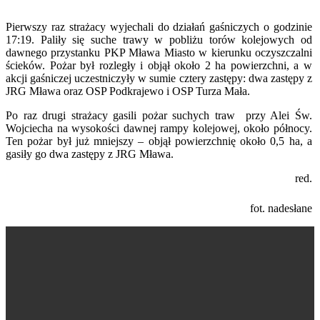
Pierwszy raz strażacy wyjechali do działań gaśniczych o godzinie
17:19. Paliły się suche trawy w pobliżu torów kolejowych od
dawnego przystanku PKP Mława Miasto w kierunku oczyszczalni
ścieków. Pożar był rozległy i objął około 2 ha powierzchni, a w
akcji gaśniczej uczestniczyły w sumie cztery zastępy: dwa zastępy z
JRG Mława oraz OSP Podkrajewo i OSP Turza Mała.
Po raz drugi strażacy gasili pożar suchych traw przy Alei Św.
Wojciecha na wysokości dawnej rampy kolejowej, około północy.
Ten pożar był już mniejszy – objął powierzchnię około 0,5 ha, a
gasiły go dwa zastępy z JRG Mława.
red.
fot. nadesłane