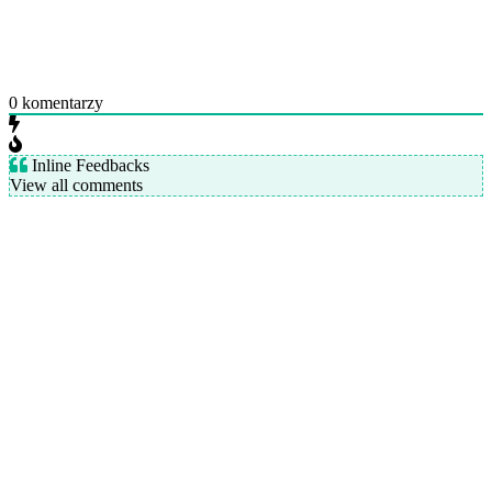
0
komentarzy
Inline Feedbacks
View all comments