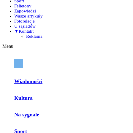
Sport
Felietony
Zapowiedzi
Wasze artykuły
Fotorelacje
U sąsiadów
▼Kontakt
Reklama
Menu
Wiadomości
Kultura
Na sygnale
Sport