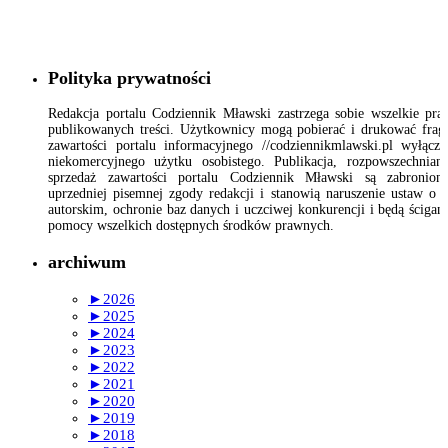
Polityka prywatności
Redakcja portalu Codziennik Mławski zastrzega sobie wszelkie pr
publikowanych treści. Użytkownicy mogą pobierać i drukować fra
zawartości portalu informacyjnego //codziennikmlawski.pl wyłącz
niekomercyjnego użytku osobistego. Publikacja, rozpowszechnian
sprzedaż zawartości portalu Codziennik Mławski są zabronion
uprzedniej pisemnej zgody redakcji i stanowią naruszenie ustaw o 
autorskim, ochronie baz danych i uczciwej konkurencji i będą ścigan
pomocy wszelkich dostępnych środków prawnych.
archiwum
►
2026
►
2025
►
2024
►
2023
►
2022
►
2021
►
2020
►
2019
►
2018