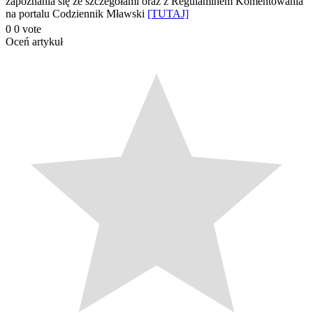
zapoznania się ze szczegółami oraz z Regulaminem Komentowania
na portalu Codziennik Mławski
[TUTAJ]
0
0
vote
Oceń artykuł