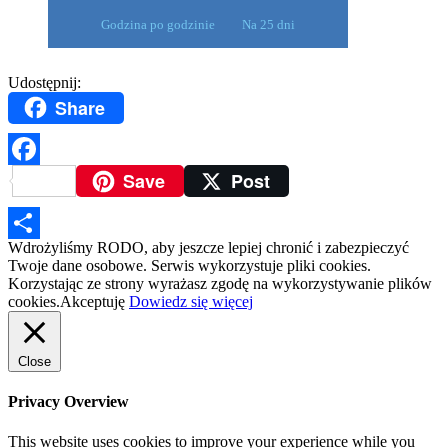
Godzina po godzinie
Na 25 dni
Udostępnij:
Share
Save
Post
Facebook
Wdrożyliśmy RODO, aby jeszcze lepiej chronić i zabezpieczyć
Podziel
Twoje dane osobowe. Serwis wykorzystuje pliki cookies.
Korzystając ze strony wyrażasz zgodę na wykorzystywanie plików
się
cookies.
Akceptuję
Dowiedz się więcej
Close
Privacy Overview
This website uses cookies to improve your experience while you