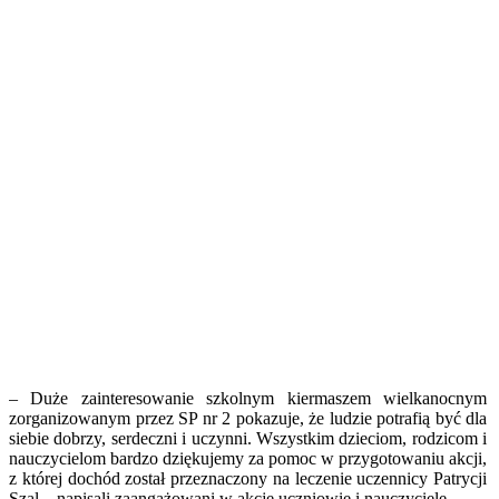
– Duże zainteresowanie szkolnym kiermaszem wielkanocnym
zorganizowanym przez SP nr 2 pokazuje, że ludzie potrafią być dla
siebie dobrzy, serdeczni i uczynni. Wszystkim dzieciom, rodzicom i
nauczycielom bardzo dziękujemy za pomoc w przygotowaniu akcji,
z której dochód został przeznaczony na leczenie uczennicy Patrycji
Szal – napisali zaangażowani w akcję uczniowie i nauczyciele.