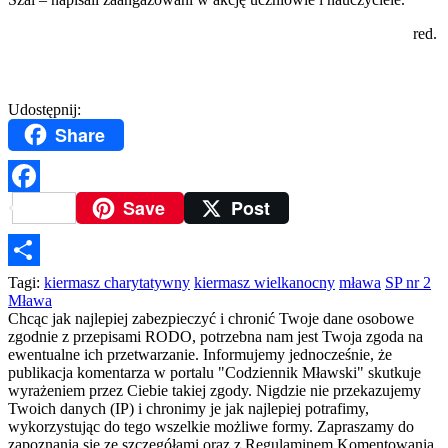
red.
Udostępnij:
Share
Save
Post
Facebook
Podziel
Tagi:
kiermasz charytatywny
kiermasz wielkanocny
mława
SP nr 2
Mława
się
Chcąc jak najlepiej zabezpieczyć i chronić Twoje dane osobowe
zgodnie z przepisami RODO, potrzebna nam jest Twoja zgoda na
ewentualne ich przetwarzanie. Informujemy jednocześnie, że
publikacja komentarza w portalu "Codziennik Mławski" skutkuje
wyrażeniem przez Ciebie takiej zgody. Nigdzie nie przekazujemy
Twoich danych (IP) i chronimy je jak najlepiej potrafimy,
wykorzystując do tego wszelkie możliwe formy. Zapraszamy do
zapoznania się ze szczegółami oraz z Regulaminem Komentowania