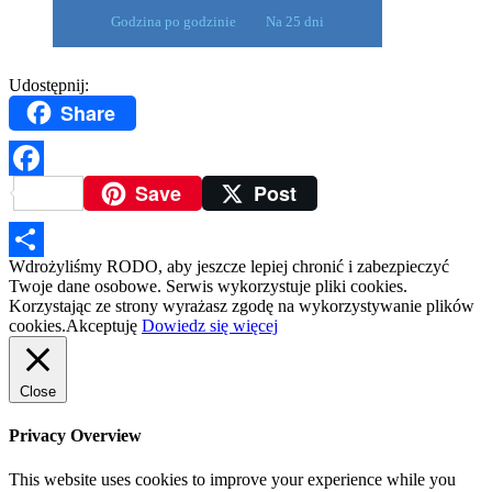
Godzina po godzinie
Na 25 dni
Udostępnij:
Share
Save
Post
Facebook
Wdrożyliśmy RODO, aby jeszcze lepiej chronić i zabezpieczyć
Podziel
Twoje dane osobowe. Serwis wykorzystuje pliki cookies.
Korzystając ze strony wyrażasz zgodę na wykorzystywanie plików
się
cookies.
Akceptuję
Dowiedz się więcej
Close
Privacy Overview
This website uses cookies to improve your experience while you