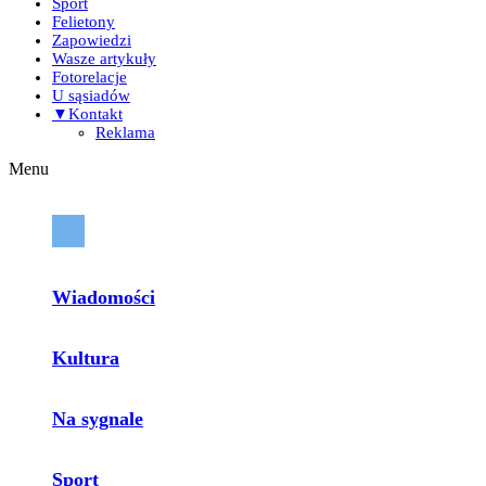
Sport
Felietony
Zapowiedzi
Wasze artykuły
Fotorelacje
U sąsiadów
▼Kontakt
Reklama
Menu
Wiadomości
Kultura
Na sygnale
Sport