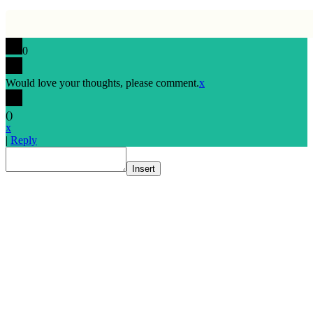
0
Would love your thoughts, please comment.
x
(
)
x
|
Reply
Insert