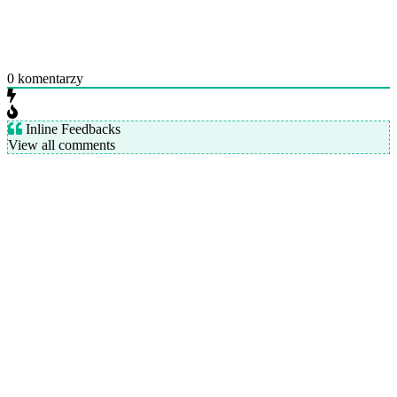
0
komentarzy
Inline Feedbacks
View all comments