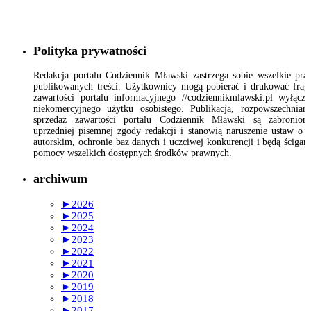
Polityka prywatności
Redakcja portalu Codziennik Mławski zastrzega sobie wszelkie pr
publikowanych treści. Użytkownicy mogą pobierać i drukować fra
zawartości portalu informacyjnego //codziennikmlawski.pl wyłącz
niekomercyjnego użytku osobistego. Publikacja, rozpowszechnian
sprzedaż zawartości portalu Codziennik Mławski są zabronion
uprzedniej pisemnej zgody redakcji i stanowią naruszenie ustaw o 
autorskim, ochronie baz danych i uczciwej konkurencji i będą ścigan
pomocy wszelkich dostępnych środków prawnych.
archiwum
►
2026
►
2025
►
2024
►
2023
►
2022
►
2021
►
2020
►
2019
►
2018
►
2017