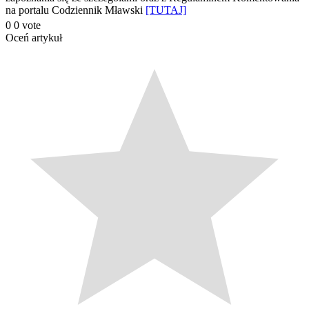
na portalu Codziennik Mławski
[TUTAJ]
0
0
vote
Oceń artykuł