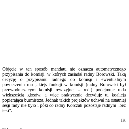
Objęcie w ten sposób mandatu nie oznacza automatycznego
przypisania do komisji, w których zasiadał radny Borowski. Taką
decyzję o przypisaniu radnego do komisji i ewentualnym
powierzeniu mu jakiejś funkcji w komisji (radny Borowski był
przewodniczącym komisji rewizyjnej – red.) podejmuje rada
większością głosów, a więc praktycznie decyduje tu koalicja
popierająca burmistrza. Jednak takich projektów uchwał na ostatniej
sesji rady nie było i póki co radny Korczak pozostaje radnym „bez
teki”.
JK