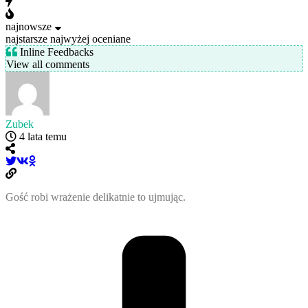
najnowsze
najstarsze
najwyżej oceniane
Inline Feedbacks
View all comments
Zubek
4 lata temu
Gość robi wrażenie delikatnie to ujmując.