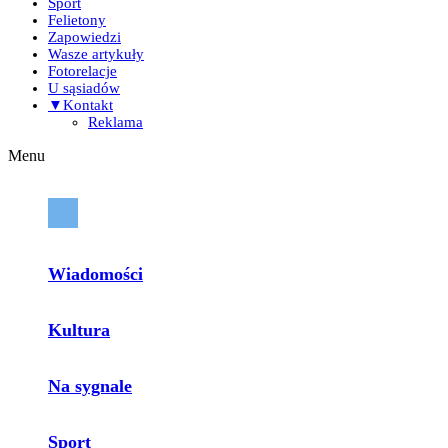
Sport
Felietony
Zapowiedzi
Wasze artykuły
Fotorelacje
U sąsiadów
▼Kontakt
Reklama
Menu
Wiadomości
Kultura
Na sygnale
Sport