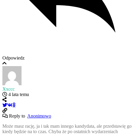
Odpowiedz
Xxccc
4 lata temu
Reply to
Anonimowo
Może masz rację, ja i tak mam innego kandydata, ale przedstawię go
kiedy będzie na to czas. Chyba że po ostatnich wydarzeniach