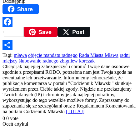
Udostępnij:
Share
Save
Post
Facebook
Podziel
Tagi:
mława
objęcie mandatu radnego
Rada Miasta Mława
radni
miejscy
ślubowanie radnego
zbigniew korczak
się
Chcąc jak najlepiej zabezpieczyć i chronić Twoje dane osobowe
zgodnie z przepisami RODO, potrzebna nam jest Twoja zgoda na
ewentualne ich przetwarzanie. Informujemy jednocześnie, że
publikacja komentarza w portalu "Codziennik Mławski" skutkuje
wyrażeniem przez Ciebie takiej zgody. Nigdzie nie przekazujemy
Twoich danych (IP) i chronimy je jak najlepiej potrafimy,
wykorzystując do tego wszelkie możliwe formy. Zapraszamy do
zapoznania się ze szczegółami oraz z Regulaminem Komentowania
na portalu Codziennik Mławski
[TUTAJ]
0
0
vote
Oceń artykuł