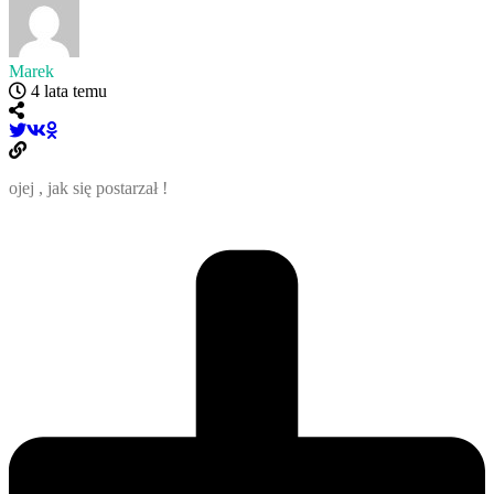
Marek
4 lata temu
ojej , jak się postarzał !