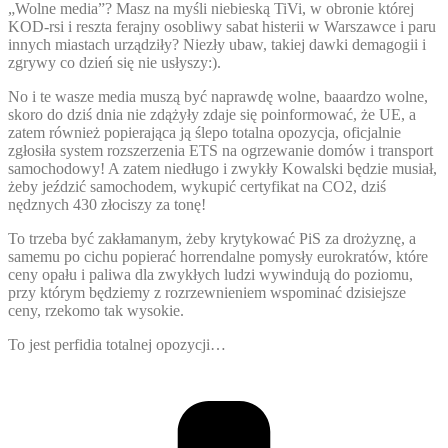
„Wolne media”? Masz na myśli niebieską TiVi, w obronie której
KOD-rsi i reszta ferajny osobliwy sabat histerii w Warszawce i paru
innych miastach urządziły? Niezły ubaw, takiej dawki demagogii i
zgrywy co dzień się nie usłyszy:).
No i te wasze media muszą być naprawdę wolne, baaardzo wolne,
skoro do dziś dnia nie zdążyły zdaje się poinformować, że UE, a
zatem również popierająca ją ślepo totalna opozycja, oficjalnie
zgłosiła system rozszerzenia ETS na ogrzewanie domów i transport
samochodowy! A zatem niedługo i zwykły Kowalski będzie musiał,
żeby jeździć samochodem, wykupić certyfikat na CO2, dziś
nędznych 430 złociszy za tonę!
To trzeba być zakłamanym, żeby krytykować PiS za drożyznę, a
samemu po cichu popierać horrendalne pomysły eurokratów, które
ceny opału i paliwa dla zwykłych ludzi wywindują do poziomu,
przy którym będziemy z rozrzewnieniem wspominać dzisiejsze
ceny, rzekomo tak wysokie.
To jest perfidia totalnej opozycji…