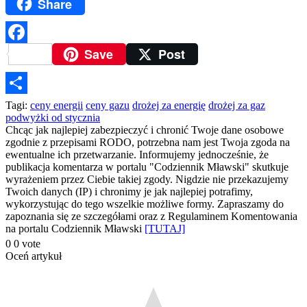
Share
Save
Post
Facebook
Podziel
Tagi:
ceny energii
ceny gazu
drożej za energię
drożej za gaz
podwyżki od stycznia
się
Chcąc jak najlepiej zabezpieczyć i chronić Twoje dane osobowe
zgodnie z przepisami RODO, potrzebna nam jest Twoja zgoda na
ewentualne ich przetwarzanie. Informujemy jednocześnie, że
publikacja komentarza w portalu "Codziennik Mławski" skutkuje
wyrażeniem przez Ciebie takiej zgody. Nigdzie nie przekazujemy
Twoich danych (IP) i chronimy je jak najlepiej potrafimy,
wykorzystując do tego wszelkie możliwe formy. Zapraszamy do
zapoznania się ze szczegółami oraz z Regulaminem Komentowania
na portalu Codziennik Mławski
[TUTAJ]
0
0
vote
Oceń artykuł