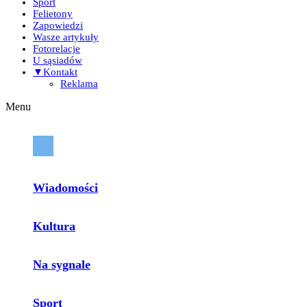
Sport
Felietony
Zapowiedzi
Wasze artykuły
Fotorelacje
U sąsiadów
▼Kontakt
Reklama
Menu
Wiadomości
Kultura
Na sygnale
Sport