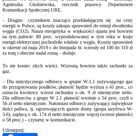
Agnieszka Głośniewska, rzecznik prasowy Departament
Komunikacji Społecznej URE.
– Drugim czynnikiem znacząco przekładającym się na ceny
energii w Polsce, są koszty zakupu uprawnień do emisji dwutlenku
węgla (CO2). Nasza energetyka w większości oparta jest bowiem
na tym paliwie: 80 proc. wyprodukowanej w tym roku w kraju
energii elektrycznej pochodziło właśnie z węgla. Koszty uprawnień
w okresie od maja 2019 r. do listopada br. wzrosły od 100 do 310 zł
za tonę i obecnie nadal rosną – dodaje.
To nie koniec złych wieści. Wzrosną bowiem także rachunki za
gaz.
– Dla statystycznego odbiorcy w grupie W-1.1 zużywającego gaz
do przygotowania posiłków, płatność będzie wyższa o 41 proc., co
oznacza kwotowy wzrost rachunku o ok. 9 zł miesięcznie netto.
Dla odbiorców z grupy W 2.1 płatność wrośnie o 54 proc. czyli o
56 zł netto miesięcznie. Natomiast odbiorcy zużywający największe
ilości paliwa, tj. ogrzewających gazem domy (grupa taryfowa W-
3.6), zapłacą o ok. 174 zł netto miesięcznie więcej (wzrost płatności
o 58 proc.) – czytamy w komunikacie.
Udostępnij: