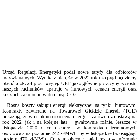
Urząd Regulacji Energetyki podał nowe taryfy dla odbiorców
indywidualnych. Wynika z nich, że w 2022 roku za prąd będziemy
płacić o ok. 24 proc. więcej. URE jako główne przyczyny wzrostu
naszych rachunków upatruje w hurtowych cenach energii oraz
kosztach zakupu praw do emisji CO2.
– Rosną koszty zakupu energii elektrycznej na rynku hurtowym.
Kontrakty zawierane na Towarowej Giełdzie Energii (TGE)
pokazują, że w ostatnim roku cena energii – zarówno z dostawą na
rok 2022, jak i na kolejne lata – gwałtownie rośnie. Jeszcze w
listopadzie 2020 r. cena energii w kontraktach terminowych
oscylowała na poziomie 242 zł/MWh, by w listopadzie br. osiągnąć
poziom 470 zł/MWh. Ceny te obecnie nadal rosną – informuje