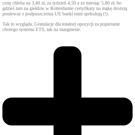
cenę chleba na 3,40 zł, za tydzień 4,50 a za miesiąc 5,80 zł, bo
gdzieś tam na giełdzie w Rotterdamie certyfikaty na mąkę drożeją
ponieważ z podpuszczenia UE banki nimi spekulują (!).
Tak to wygląda. Gratulacje dla totalnej opozycji za popieranie
chorego systemu ETS, tak na marginesie.