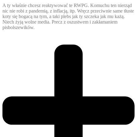
A ty właśnie chcesz reaktywować te RWPG. Komuchu ten nierząd
nic nie robi z pandemią, z inflacją, itp. Wręcz przeciwnie same tłuste
koty się bogacą na tym, a taki plebs jak ty szczeka jak mu każą.
Niech żyją wolne media. Precz z oszustwem i zakłamaniem
pisbolszewików.