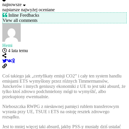
najnowsze
najstarsze
najwyżej oceniane
Inline Feedbacks
View all comments
Hemi
4 lata temu
Coś takiego jak „certyfikaty emisji CO2” i cały ten system handlu
emisjami ETS wymyślony przez różnych Timmermansów,
Junckerów i innych geniuszy ekonomiki z UE to jest taki absurd, że
tylko ktoś zdrowo podchmielony mógł to wymyślić, albo
przekupiony ewentualnie.
Nieboszczka RWPG z niesławnej pamięci rublem transferowym
wyrasta przy UE, TSUE i ETS na ostoję resztek zdrowego
rozsądku.
Jest to mniej więcej taki absurd, jakby PSS-y musiały dziś ustalać