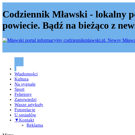
Codziennik Mławski - lokalny p
powiecie. Bądź na bieżąco z new
Codziennik mławski – Mława
Wiadomości
Kultura
Na sygnale
Sport
Felietony
Zapowiedzi
Wasze artykuły
Fotorelacje
U sąsiadów
▼Kontakt
Reklama