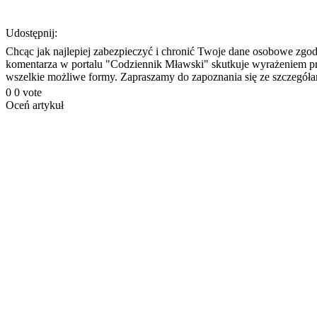
Udostępnij:
Chcąc jak najlepiej zabezpieczyć i chronić Twoje dane osobowe zgo
komentarza w portalu "Codziennik Mławski" skutkuje wyrażeniem prze
wszelkie możliwe formy. Zapraszamy do zapoznania się ze szczegó
0
0
vote
Oceń artykuł