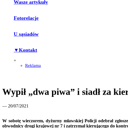
Wasze artykuły
Fotorelacje
U sąsiadów
▼Kontakt
+
Reklama
Wypił „dwa piwa” i siadł za kie
— 20/07/2021
W sobotę wieczorem, dyżurny mławskiej Policji odebrał zgłosz
obwodnicy drogi krajowej nr 7 i zatrzymał kierującego do kontr