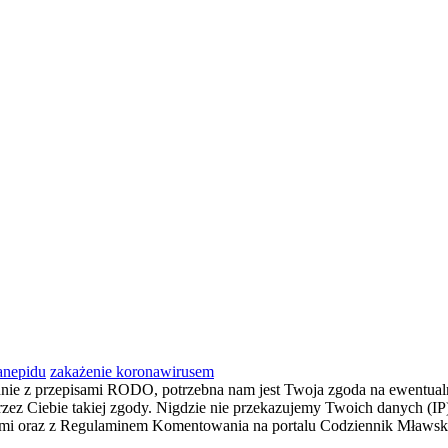
sanepidu
zakażenie koronawirusem
dnie z przepisami RODO, potrzebna nam jest Twoja zgoda na ewentualn
z Ciebie takiej zgody. Nigdzie nie przekazujemy Twoich danych (IP) i
łami oraz z Regulaminem Komentowania na portalu Codziennik Mławs