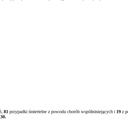
ń,
81
przypadki śmiertelne z powodu chorób współistniejących i
19
z p
30.