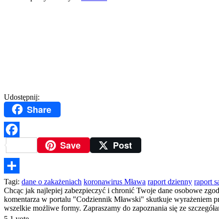
Udostępnij:
Share
Save
Post
Facebook
Podziel
Tagi:
dane o zakażeniach
koronawirus Mława
raport dzienny
raport 
Chcąc jak najlepiej zabezpieczyć i chronić Twoje dane osobowe zgo
się
komentarza w portalu "Codziennik Mławski" skutkuje wyrażeniem prze
wszelkie możliwe formy. Zapraszamy do zapoznania się ze szczegó
5
1
vote