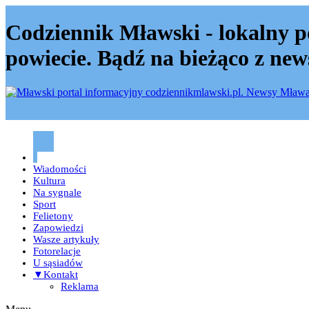
Codziennik Mławski - lokalny p
powiecie. Bądź na bieżąco z new
Codziennik mławski – Mława
Wiadomości
Kultura
Na sygnale
Sport
Felietony
Zapowiedzi
Wasze artykuły
Fotorelacje
U sąsiadów
▼Kontakt
Reklama