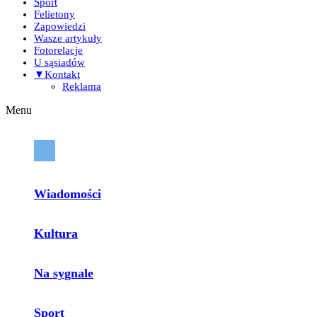
Sport
Felietony
Zapowiedzi
Wasze artykuły
Fotorelacje
U sąsiadów
▼Kontakt
Reklama
Menu
Wiadomości
Kultura
Na sygnale
Sport