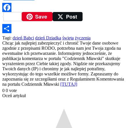
Save
Post
Facebook
Podziel
Tagi:
dzień Babci
dzień Dziadka
święta
życzenia
Chcąc jak najlepiej zabezpieczyć i chronić Twoje dane osobowe
się
zgodnie z przepisami RODO, potrzebna nam jest Twoja zgoda na
ewentualne ich przetwarzanie. Informujemy jednocześnie, że
publikacja komentarza w portalu "Codziennik Mławski" skutkuje
wyrażeniem przez Ciebie takiej zgody. Nigdzie nie przekazujemy
Twoich danych (IP) i chronimy je jak najlepiej potrafimy,
wykorzystując do tego wszelkie możliwe formy. Zapraszamy do
zapoznania się ze szczegółami oraz z Regulaminem Komentowania
na portalu Codziennik Mławski
[TUTAJ]
0
0
vote
Oceń artykuł