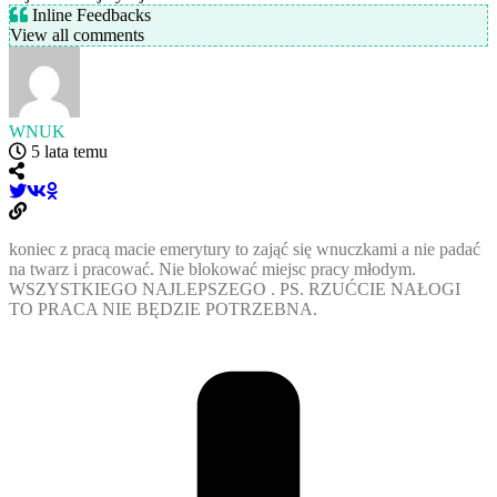
Inline Feedbacks
View all comments
WNUK
5 lata temu
koniec z pracą macie emerytury to zająć się wnuczkami a nie padać
na twarz i pracować. Nie blokować miejsc pracy młodym.
WSZYSTKIEGO NAJLEPSZEGO . PS. RZUĆCIE NAŁOGI
TO PRACA NIE BĘDZIE POTRZEBNA.