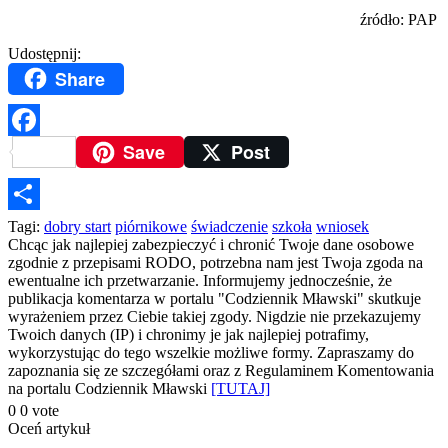
źródło: PAP
Udostępnij:
Share
Save
Post
Facebook
Podziel
Tagi:
dobry start
piórnikowe
świadczenie
szkoła
wniosek
Chcąc jak najlepiej zabezpieczyć i chronić Twoje dane osobowe
się
zgodnie z przepisami RODO, potrzebna nam jest Twoja zgoda na
ewentualne ich przetwarzanie. Informujemy jednocześnie, że
publikacja komentarza w portalu "Codziennik Mławski" skutkuje
wyrażeniem przez Ciebie takiej zgody. Nigdzie nie przekazujemy
Twoich danych (IP) i chronimy je jak najlepiej potrafimy,
wykorzystując do tego wszelkie możliwe formy. Zapraszamy do
zapoznania się ze szczegółami oraz z Regulaminem Komentowania
na portalu Codziennik Mławski
[TUTAJ]
0
0
vote
Oceń artykuł