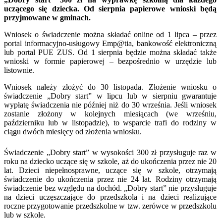
uczącego się dziecka. Od sierpnia papierowe wnioski będą
przyjmowane w gminach.
Wniosek o świadczenie można składać online od 1 lipca – przez
portal informacyjno-usługowy Emp@tia, bankowość elektroniczną
lub portal PUE ZUS. Od 1 sierpnia będzie można składać także
wnioski w formie papierowej – bezpośrednio w urzędzie lub
listownie.
Wniosek należy złożyć do 30 listopada. Złożenie wniosku o
świadczenie „Dobry start” w lipcu lub w sierpniu gwarantuje
wypłatę świadczenia nie później niż do 30 września. Jeśli wniosek
zostanie złożony w kolejnych miesiącach (we wrześniu,
październiku lub w listopadzie), to wsparcie trafi do rodziny w
ciągu dwóch miesięcy od złożenia wniosku.
Świadczenie „Dobry start” w wysokości 300 zł przysługuje raz w
roku na dziecko uczące się w szkole, aż do ukończenia przez nie 20
lat. Dzieci niepełnosprawne, uczące się w szkole, otrzymają
świadczenie do ukończenia przez nie 24 lat. Rodziny otrzymają
świadczenie bez względu na dochód. „Dobry start” nie przysługuje
na dzieci uczęszczające do przedszkola i na dzieci realizujące
roczne przygotowanie przedszkolne w tzw. zerówce w przedszkolu
lub w szkole.