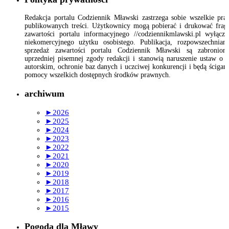
Redakcja portalu Codziennik Mławski zastrzega sobie wszelkie pr
publikowanych treści. Użytkownicy mogą pobierać i drukować fra
zawartości portalu informacyjnego //codziennikmlawski.pl wyłącz
niekomercyjnego użytku osobistego. Publikacja, rozpowszechnian
sprzedaż zawartości portalu Codziennik Mławski są zabronion
uprzedniej pisemnej zgody redakcji i stanowią naruszenie ustaw o 
autorskim, ochronie baz danych i uczciwej konkurencji i będą ścigan
pomocy wszelkich dostępnych środków prawnych.
archiwum
►
2026
►
2025
►
2024
►
2023
►
2022
►
2021
►
2020
►
2019
►
2018
►
2017
►
2016
►
2015
Pogoda dla Mławy