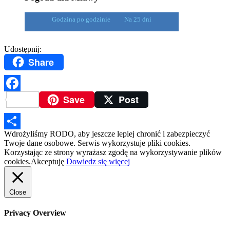
Godzina po godzinie
Na 25 dni
Udostępnij:
Share
Save
Post
Facebook
Wdrożyliśmy RODO, aby jeszcze lepiej chronić i zabezpieczyć
Podziel
Twoje dane osobowe. Serwis wykorzystuje pliki cookies.
Korzystając ze strony wyrażasz zgodę na wykorzystywanie plików
się
cookies.
Akceptuję
Dowiedz się więcej
Close
Privacy Overview