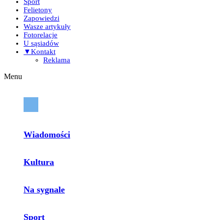
Sport
Felietony
Zapowiedzi
Wasze artykuły
Fotorelacje
U sąsiadów
▼Kontakt
Reklama
Menu
Wiadomości
Kultura
Na sygnale
Sport