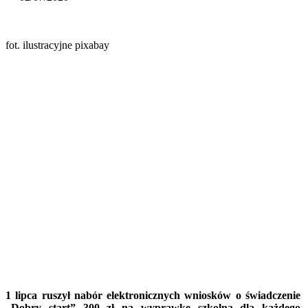
fot. ilustracyjne pixabay
1 lipca ruszył nabór elektronicznych wniosków o świadczenie
„Dobry start” 300 zł na wyprawkę szkolną dla każdego