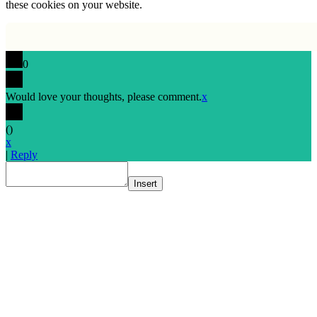
these cookies on your website.
0
Would love your thoughts, please comment.
x
(
)
x
|
Reply
Insert