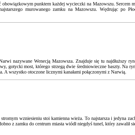
n być obowiązkowym punktem każdej wycieczki na Mazowszu. Sercem m
 najstarszego murowanego zamku na Mazowszu. Wędrując po Płoc
gi Narwi nazywane Wenecją Mazowsza. Znajduje się tu najdłuższy r
y, gotycki most, którego strzegą dwie średniowieczne baszty. Na ryn
ka. A wszystko otoczone licznymi kanałami połączonymi z Narwią.
 stromym wzniesieniu stoi kamienna wieża. To najstarsza i jedyna z
dobno z zamku do centrum miasta wiódł niegdyś tunel, który zawalił się