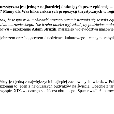
rystyczna jest jedną z najbardziej dotkniętych przez epidemię. –
? Mamy dla Was kilka ciekawych propozycji turystycznych w regi
nak, że w tym roku możliwość naszego przemieszczania się została ogr
ztwa mazowieckiego. Nie trzeba daleko wyjeżdżać, by podziwiać malo
radycji –
przekonuje
Adam Struzik,
marszałek województwa mazowiec
obrazem oraz bogactwem dziedzictwa kulturowego i cennymi zabytk
Wkry jest jedną z największych i najlepiej zachowanych twierdz w Po
 klasztorami to jeden z najdłuższych budynków na świecie. Obecnie z
a wyspie, XIX-wiecznego spichlerza obronnego. Spacer wzdłuż murów c