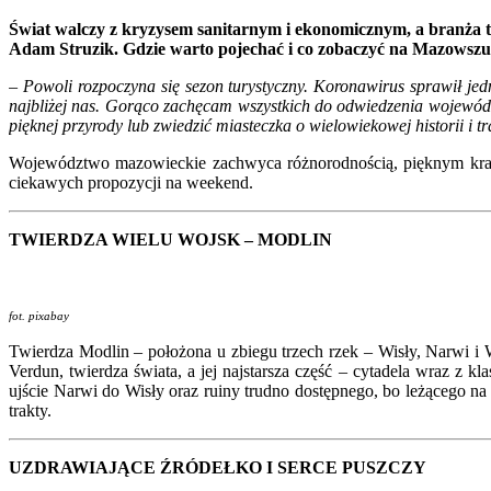
Świat walczy z kryzysem sanitarnym i ekonomicznym, a branża tu
Adam Struzik. Gdzie warto pojechać i co zobaczyć na Mazowszu
– Powoli rozpoczyna się sezon turystyczny. Koronawirus sprawił jed
najbliżej nas. Gorąco zachęcam wszystkich do odwiedzenia wojewód
pięknej przyrody lub zwiedzić miasteczka o wielowiekowej historii i t
Województwo mazowieckie zachwyca różnorodnością, pięknym kraj
ciekawych propozycji na weekend.
TWIERDZA WIELU WOJSK – MODLIN
fot. pixabay
Twierdza Modlin – położona u zbiegu trzech rzek – Wisły, Narwi i 
Verdun, twierdza świata, a jej najstarsza część – cytadela wraz z
ujście Narwi do Wisły oraz ruiny trudno dostępnego, bo leżącego n
trakty.
UZDRAWIAJĄCE ŹRÓDEŁKO I SERCE PUSZCZY