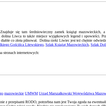
 Znajduje się tam średniowieczny zamek książąt mazowieckich, a
olina Liwca to także miejsce wyjątkowych legend i opowieści. Prz
 diable co złota pilnował. Dolina rzeki Liwiec jest też chętnie odw
lkiego Gościńca Litewskiego
,
Szlak Książąt Mazowieckich
,
Szlak Dol
a stronach internetowych:
go
mazowieckie
UMWM
Urząd Marszałkowski Województwa Mazow
dnie z przepisami RODO, potrzebna nam jest Twoja zgoda na ewentualn