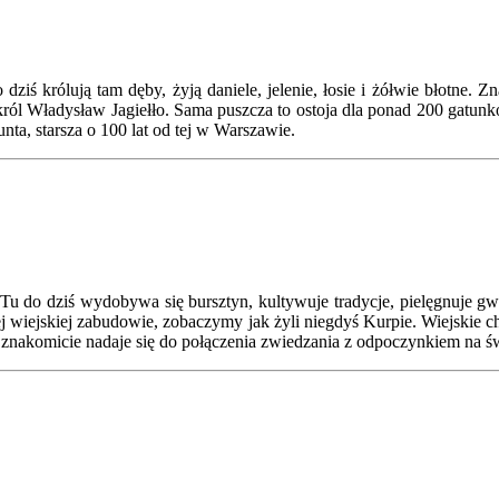
ziś królują tam dęby, żyją daniele, jelenie, łosie i żółwie błotne. 
ól Władysław Jagiełło. Sama puszcza to ostoja dla ponad 200 gatunków 
ta, starsza o 100 lat od tej w Warszawie.
Tu do dziś wydobywa się bursztyn, kultywuje tradycje, pielęgnuje g
 wiejskiej zabudowie, zobaczymy jak żyli niegdyś Kurpie. Wiejskie c
a znakomicie nadaje się do połączenia zwiedzania z odpoczynkiem na 