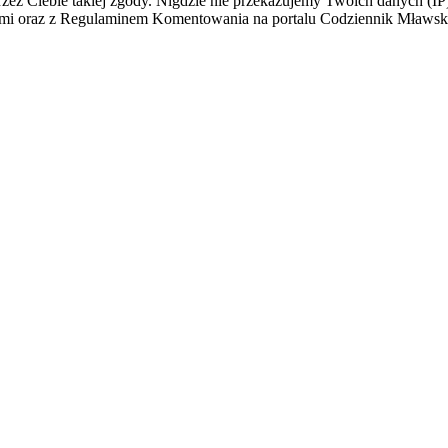
z Ciebie takiej zgody. Nigdzie nie przekazujemy Twoich danych (IP) i
łami oraz z Regulaminem Komentowania na portalu Codziennik Mławs