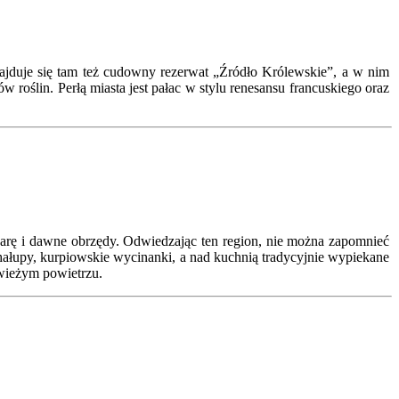
Znajduje się tam też cudowny rezerwat „Źródło Królewskie”, a w nim
roślin. Perłą miasta jest pałac w stylu renesansu francuskiego oraz
warę i dawne obrzędy. Odwiedzając ten region, nie można zapomnieć
hałupy, kurpiowskie wycinanki, a nad kuchnią tradycyjnie wypiekane
świeżym powietrzu.