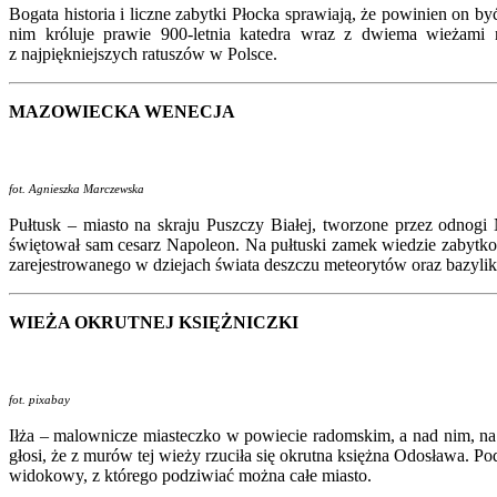
Bogata historia i liczne zabytki Płocka sprawiają, że powinien o
nim króluje prawie 900-letnia katedra wraz z dwiema wieżami
z najpiękniejszych ratuszów w Polsce.
MAZOWIECKA WENECJA
fot. Agnieszka Marczewska
Pułtusk – miasto na skraju Puszczy Białej, tworzone przez odno
świętował sam cesarz Napoleon. Na pułtuski zamek wiedzie zabytkow
zarejestrowanego w dziejach świata deszczu meteorytów oraz bazyli
WIEŻA OKRUTNEJ KSIĘŻNICZKI
fot. pixabay
Iłża – malownicze miasteczko w powiecie radomskim, a nad nim, na
głosi, że z murów tej wieży rzuciła się okrutna księżna Odosława. Po
widokowy, z którego podziwiać można całe miasto.