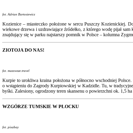
fot. Adrian Bartosiewicz
Kozienice – miasteczko położone w sercu Puszczy Kozienickiej. Do d
wiekowe drzewa i uzdrawiające źródełko, z którego wodę pijał sam kr
znajdujący się w parku najstarszy pomnik w Polsce – kolumna Zygmun
ZIOTOJA DO NAS!
fot. mazowsze.travel
Kurpie to urokliwa kraina położona w północno wschodniej Polsce. 
o wstąpieniu do Zagrody Kurpiowskiej w Kadzidle. Tu, w tradycyjnej
byśki. Zalesiony, ogrodzony teren skansenu o powierzchni ok. 1,5 h
WZGÓRZE
TUMSKIE W PŁOCKU
fot. pixabay