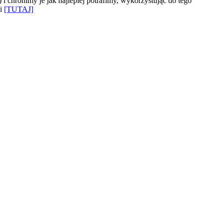
 chronimy je jak najlepiej potrafimy, wykorzystując do tego
ki
[TUTAJ]