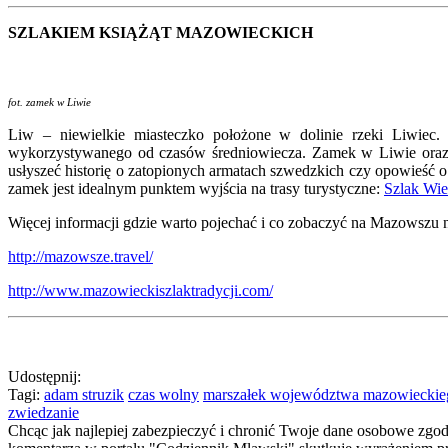
SZLAKIEM KSIĄŻĄT MAZOWIECKICH
fot. zamek w Liwie
Liw – niewielkie miasteczko położone w dolinie rzeki Liwiec.
wykorzystywanego od czasów średniowiecza. Zamek w Liwie oraz d
usłyszeć historię o zatopionych armatach szwedzkich czy opowieść o
zamek jest idealnym punktem wyjścia na trasy turystyczne:
Szlak Wie
Więcej informacji gdzie warto pojechać i co zobaczyć na Mazowszu n
http://mazowsze.travel/
http://www.mazowieckiszlaktradycji.com/
Udostępnij:
Tagi:
adam struzik
czas wolny
marszałek województwa mazowieckie
zwiedzanie
Chcąc jak najlepiej zabezpieczyć i chronić Twoje dane osobowe zgo