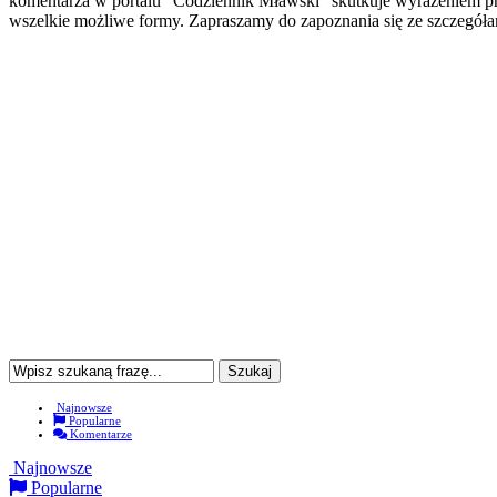
komentarza w portalu "Codziennik Mławski" skutkuje wyrażeniem prze
wszelkie możliwe formy. Zapraszamy do zapoznania się ze szczegó
Najnowsze
Popularne
Komentarze
Najnowsze
Popularne