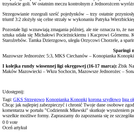
trzynaście goli. W ostatnim meczu kontrolnym z Jednorożcem wyróżnił
Strzegowianie rozegrali sześć pojedynków – trzy ostatnie przyni
triumf 3:2 złożyły się celne strzały w wykonaniu Patryka Wierzbick
Pozostałe ligi wznawiają zmagania później, ale nie oznacza to, że n
sztuka udała się Michałowi Pocieżnickiemu i Kacprowi Górnemu. 
Staroźrebów. Tamka Dzierzgowo, uległa Orzycowi Chorzele, a spari
Sparingi 
Mazowsze Jednorożec 5:3, MKS Ciechanów – Konopianka Konopki 2
I kolejka rundy wiosennej ligi okręgowej (16-17 marca):
Żbik Nas
Maków Mazowiecki – Wkra Sochocin, Mazowsze Jednorożec – Sona N
Udostępnij:
Tagi:
GKS Strzegowo
Konopianka Konopki
korona szydłowo
liga 
Chcąc jak najlepiej zabezpieczyć i chronić Twoje dane osobowe zgo
komentarza w portalu "Codziennik Mławski" skutkuje wyrażeniem prze
wszelkie możliwe formy. Zapraszamy do zapoznania się ze szczegó
0
0
vote
Oceń artykuł