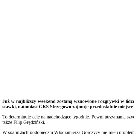
Już w najbliższy weekend zostaną wznowione rozgrywki w lidze
stawki, natomiast GKS Strzegowo zajmuje przedostatnie miejsce 
To determinuje cele na nadchodzące tygodnie. Pewni utrzymania sz
także Filip Grędziński.
W sparingach podopieczni Włodzimierza Gorczycy nie mieli problemó