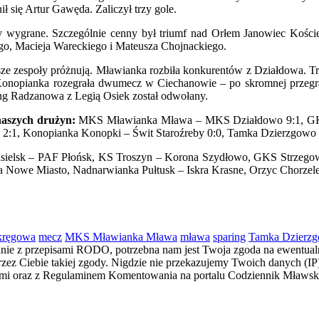
 się Artur Gawęda. Zaliczył trzy gole.
osły wygrane. Szczególnie cenny był triumf nad Orłem Janowiec Ko
iego, Macieja Wareckiego i Mateusza Chojnackiego.
asze zespoły próżnują. Mławianka rozbiła konkurentów z Działdowa. Tr
Konopianka rozegrała dwumecz w Ciechanowie – po skromnej przegr
ng Radzanowa z Legią Osiek został odwołany.
naszych drużyn:
MKS Mławianka Mława – MKS Działdowo 9:1, GKS 
:1, Konopianka Konopki – Świt Staroźreby 0:0, Tamka Dzierzgowo 
ielsk – PAF Płońsk, KS Troszyn – Korona Szydłowo, GKS Strzegow
owe Miasto, Nadnarwianka Pułtusk – Iskra Krasne, Orzyc Chorzele
okręgowa
mecz
MKS Mławianka Mława
mława
sparing
Tamka Dzierz
dnie z przepisami RODO, potrzebna nam jest Twoja zgoda na ewentualn
z Ciebie takiej zgody. Nigdzie nie przekazujemy Twoich danych (IP) i
łami oraz z Regulaminem Komentowania na portalu Codziennik Mławs