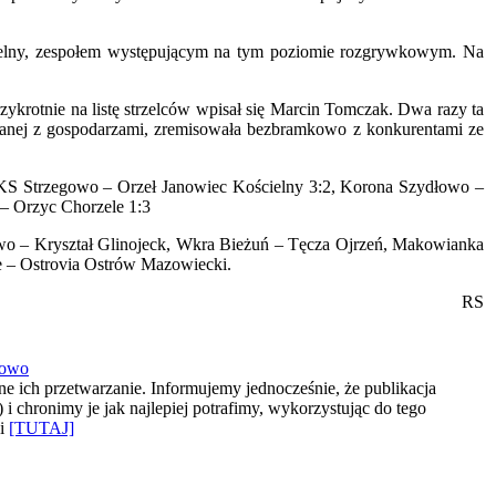
ścielny, zespołem występującym na tym poziomie rozgrywkowym. Na
zykrotnie na listę strzelców wpisał się Marcin Tomczak. Dwa razy ta
anej z gospodarzami, zremisowała bezbramkowo z konkurentami ze
Strzegowo – Orzeł Janowiec Kościelny 3:2, Korona Szydłowo –
– Orzyc Chorzele 1:3
o – Kryształ Glinojeck, Wkra Bieżuń – Tęcza Ojrzeń, Makowianka
 – Ostrovia Ostrów Mazowiecki.
RS
gowo
e ich przetwarzanie. Informujemy jednocześnie, że publikacja
 chronimy je jak najlepiej potrafimy, wykorzystując do tego
ki
[TUTAJ]