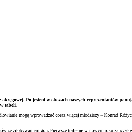
 okręgowej. Po jesieni w obozach naszych reprezentantów panują
w tabeli.
ydłowianie mogą wprowadzać coraz więcej młodzieży – Konrad Różycki
w ze zdobywaniem goli. Pierwsze trafienie w nowym roku zaliczył ws