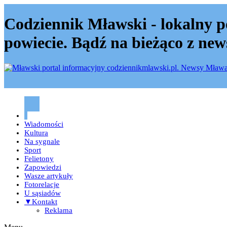
Codziennik Mławski - lokalny p
powiecie. Bądź na bieżąco z new
Codziennik mławski – Mława
Wiadomości
Kultura
Na sygnale
Sport
Felietony
Zapowiedzi
Wasze artykuły
Fotorelacje
U sąsiadów
▼Kontakt
Reklama