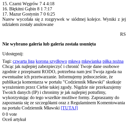
15. Czarni Węgrów 7 4 4:18
16. Błękitni Gąbin 8 1 7:17
17. Mazur Gostynin 7 0 6:25
Narew wycofała się z rozgrywek w siódmej kolejce. Wyniki z jej
udziałem zostały anulowane
RS
Nie wybrano galeria lub galeria została usunięta
Udostępnij:
Tagi:
czwarta liga
korona szydłowo
mława
mławianka
piłka nożna
Chcąc jak najlepiej zabezpieczyć i chronić Twoje dane osobowe
zgodnie z przepisami RODO, potrzebna nam jest Twoja zgoda na
ewentualne ich przetwarzanie. Informujemy jednocześnie, że
publikacja komentarza w portalu "Codziennik Mławski" skutkuje
wyrażeniem przez Ciebie takiej zgody. Nigdzie nie przekazujemy
Twoich danych (IP) i chronimy je jak najlepiej potrafimy,
wykorzystując do tego wszelkie możliwe formy. Zapraszamy do
zapoznania się ze szczegółami oraz z Regulaminem Komentowania
na portalu Codziennik Mławski
[TUTAJ]
0
0
vote
Oceń artykuł