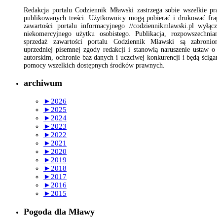
Redakcja portalu Codziennik Mławski zastrzega sobie wszelkie pr
publikowanych treści. Użytkownicy mogą pobierać i drukować fra
zawartości portalu informacyjnego //codziennikmlawski.pl wyłącz
niekomercyjnego użytku osobistego. Publikacja, rozpowszechnian
sprzedaż zawartości portalu Codziennik Mławski są zabronion
uprzedniej pisemnej zgody redakcji i stanowią naruszenie ustaw o 
autorskim, ochronie baz danych i uczciwej konkurencji i będą ścigan
pomocy wszelkich dostępnych środków prawnych.
archiwum
►
2026
►
2025
►
2024
►
2023
►
2022
►
2021
►
2020
►
2019
►
2018
►
2017
►
2016
►
2015
Pogoda dla Mławy