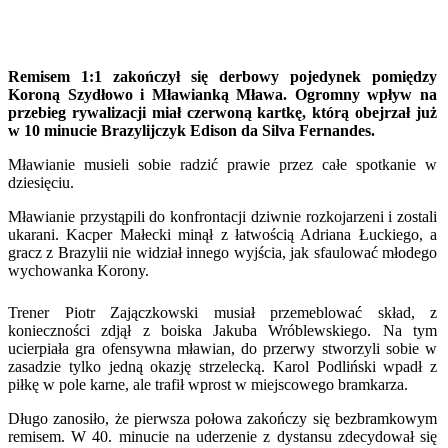
Remisem 1:1 zakończył się derbowy pojedynek pomiędzy
Koroną Szydłowo i Mławianką Mława. Ogromny wpływ na
przebieg rywalizacji miał czerwoną kartkę, którą obejrzał już
w 10 minucie Brazylijczyk Edison da Silva Fernandes.
Mławianie musieli sobie radzić prawie przez całe spotkanie w
dziesięciu.
Mławianie przystąpili do konfrontacji dziwnie rozkojarzeni i zostali
ukarani. Kacper Małecki minął z łatwością Adriana Łuckiego, a
gracz z Brazylii nie widział innego wyjścia, jak sfaulować młodego
wychowanka Korony.
Trener Piotr Zajączkowski musiał przemeblować skład, z
konieczności zdjął z boiska Jakuba Wróblewskiego. Na tym
ucierpiała gra ofensywna mławian, do przerwy stworzyli sobie w
zasadzie tylko jedną okazję strzelecką. Karol Podliński wpadł z
piłkę w pole karne, ale trafił wprost w miejscowego bramkarza.
Długo zanosiło, że pierwsza połowa zakończy się bezbramkowym
remisem. W 40. minucie na uderzenie z dystansu zdecydował się