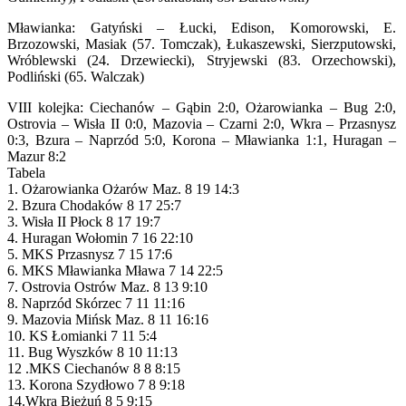
Mławianka: Gatyński – Łucki, Edison, Komorowski, E.
Brzozowski, Masiak (57. Tomczak), Łukaszewski, Sierzputowski,
Wróblewski (24. Drzewiecki), Stryjewski (83. Orzechowski),
Podliński (65. Walczak)
VIII kolejka: Ciechanów – Gąbin 2:0, Ożarowianka – Bug 2:0,
Ostrovia – Wisła II 0:0, Mazovia – Czarni 2:0, Wkra – Przasnysz
0:3, Bzura – Naprzód 5:0, Korona – Mławianka 1:1, Huragan –
Mazur 8:2
Tabela
1. Ożarowianka Ożarów Maz. 8 19 14:3
2. Bzura Chodaków 8 17 25:7
3. Wisła II Płock 8 17 19:7
4. Huragan Wołomin 7 16 22:10
5. MKS Przasnysz 7 15 17:6
6. MKS Mławianka Mława 7 14 22:5
7. Ostrovia Ostrów Maz. 8 13 9:10
8. Naprzód Skórzec 7 11 11:16
9. Mazovia Mińsk Maz. 8 11 16:16
10. KS Łomianki 7 11 5:4
11. Bug Wyszków 8 10 11:13
12 .MKS Ciechanów 8 8 8:15
13. Korona Szydłowo 7 8 9:18
14.Wkra Bieżuń 8 5 9:15