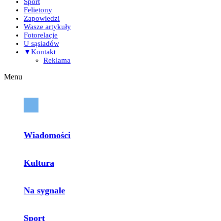
Sport
Felietony
Zapowiedzi
Wasze artykuły
Fotorelacje
U sąsiadów
▼Kontakt
Reklama
Menu
Wiadomości
Kultura
Na sygnale
Sport