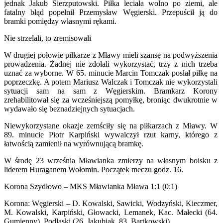
jednak Jakub Sierzputowski. Piłka leciała wolno po ziemi, ale
fatalny błąd popełnił Przemysław Węgierski. Przepuścił ją do
bramki pomiędzy własnymi rękami.
Nie strzelali, to zremisowali
W drugiej połowie piłkarze z Mławy mieli szansę na podwyższenia
prowadzenia. Żadnej nie zdołali wykorzystać, trzy z nich trzeba
uznać za wyborne. W 65. minucie Marcin Tomczak posłał piłkę na
poprzeczkę. A potem Mariusz Walczak i Tomczak nie wykorzystali
sytuacji sam na sam z Węgierskim. Bramkarz Korony
zrehabilitował się za wcześniejszą pomyłkę, broniąc dwukrotnie w
wydawało się beznadziejnych sytuacjach.
Niewykorzystane okazje zemściły się na piłkarzach z Mławy. W
89. minucie Piotr Karpiński wywalczył rzut karny, którego z
łatwością zamienił na wyrównującą bramkę.
W środę 23 września Mławianka zmierzy na własnym boisku z
liderem Huraganem Wołomin. Początek meczu godz. 16.
Korona Szydłowo – MKS Mławianka Mława 1:1 (0:1)
Korona: Węgierski – D. Kowalski, Sawicki, Wodzyński, Kieczmer,
M. Kowalski, Karpiński, Głowacki, Lemanek, Kac. Małecki (64.
Gumienny), Podlaski (26. Jakubiak, 83. Bartkowski)