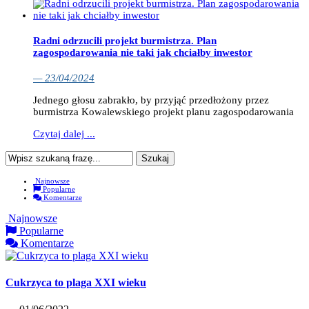
Radni odrzucili projekt burmistrza. Plan
zagospodarowania nie taki jak chciałby inwestor
— 23/04/2024
Jednego głosu zabrakło, by przyjąć przedłożony przez
burmistrza Kowalewskiego projekt planu zagospodarowania
Czytaj dalej ...
Najnowsze
Popularne
Komentarze
Najnowsze
Popularne
Komentarze
Cukrzyca to plaga XXI wieku