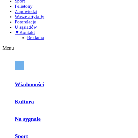
Sport
Felietony
Zapowiedzi
Wasze artykuły
Fotorelacje
U sąsiadów
▼Kontakt
Reklama
Menu
Wiadomości
Kultura
Na sygnale
Sport