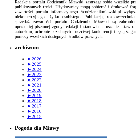
Redakcja portalu Codziennik Mławski zastrzega sobie wszelkie pr
publikowanych treści. Użytkownicy mogą pobierać i drukować fra
zawartości portalu informacyjnego //codziennikmlawski.pl wyłącz
niekomercyjnego użytku osobistego. Publikacja, rozpowszechnian
sprzedaż zawartości portalu Codziennik Mławski są zabronion
uprzedniej pisemnej zgody redakcji i stanowią naruszenie ustaw o 
autorskim, ochronie baz danych i uczciwej konkurencji i będą ścigan
pomocy wszelkich dostępnych środków prawnych.
archiwum
►
2026
►
2025
►
2024
►
2023
►
2022
►
2021
►
2020
►
2019
►
2018
►
2017
►
2016
►
2015
Pogoda dla Mławy